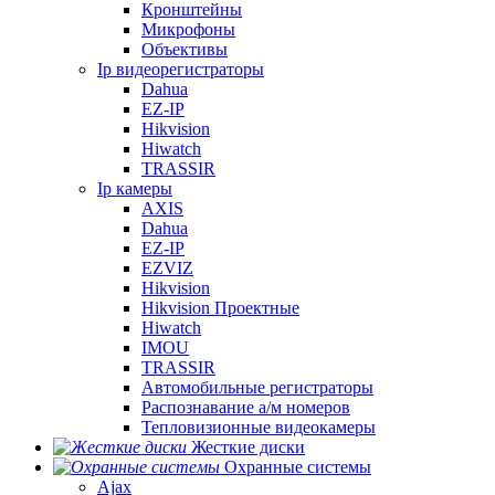
Кронштейны
Микрофоны
Объективы
Ip видеорегистраторы
Dahua
EZ-IP
Hikvision
Hiwatch
TRASSIR
Ip камеры
AXIS
Dahua
EZ-IP
EZVIZ
Hikvision
Hikvision Проектные
Hiwatch
IMOU
TRASSIR
Автомобильные регистраторы
Распознавание а/м номеров
Тепловизионные видеокамеры
Жесткие диски
Охранные системы
Ajax