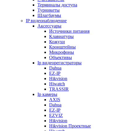
Терминалы доступа
Турникеты
Шлагбаумы
IP видеонаблюдение
Аксессуары
Источники питания
Клавиатуры
Кожухи
Кронштейны
Микрофоны
Объективы
Ip видеорегистраторы
Dahua
EZ-IP
Hikvision
Hiwatch
TRASSIR
Ip камеры
AXIS
Dahua
EZ-IP
EZVIZ
Hikvision
Hikvision Проектные