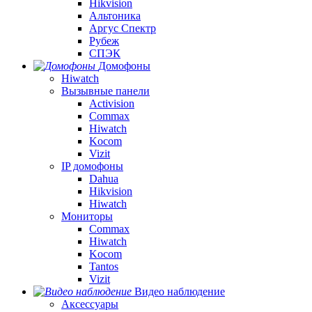
Hikvision
Альтоника
Аргус Спектр
Рубеж
СПЭК
Домофоны
Hiwatch
Вызывные панели
Activision
Commax
Hiwatch
Kocom
Vizit
IP домофоны
Dahua
Hikvision
Hiwatch
Мониторы
Commax
Hiwatch
Kocom
Tantos
Vizit
Видео наблюдение
Аксессуары