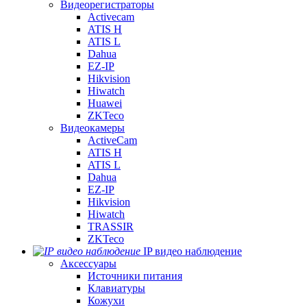
Видеорегистраторы
Activecam
ATIS H
ATIS L
Dahua
EZ-IP
Hikvision
Hiwatch
Huawei
ZKTeco
Видеокамеры
ActiveCam
ATIS H
ATIS L
Dahua
EZ-IP
Hikvision
Hiwatch
TRASSIR
ZKTeco
IP видео наблюдение
Аксессуары
Источники питания
Клавиатуры
Кожухи