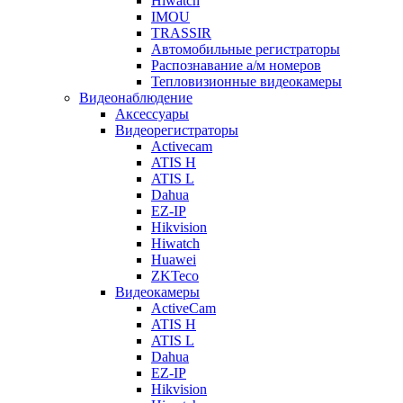
Hiwatch
IMOU
TRASSIR
Автомобильные регистраторы
Распознавание а/м номеров
Тепловизионные видеокамеры
Видеонаблюдение
Аксессуары
Видеорегистраторы
Activecam
ATIS H
ATIS L
Dahua
EZ-IP
Hikvision
Hiwatch
Huawei
ZKTeco
Видеокамеры
ActiveCam
ATIS H
ATIS L
Dahua
EZ-IP
Hikvision