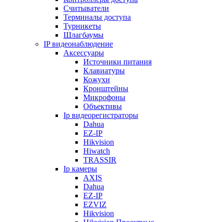
Считыватели
Терминалы доступа
Турникеты
Шлагбаумы
IP видеонаблюдение
Аксессуары
Источники питания
Клавиатуры
Кожухи
Кронштейны
Микрофоны
Объективы
Ip видеорегистраторы
Dahua
EZ-IP
Hikvision
Hiwatch
TRASSIR
Ip камеры
AXIS
Dahua
EZ-IP
EZVIZ
Hikvision