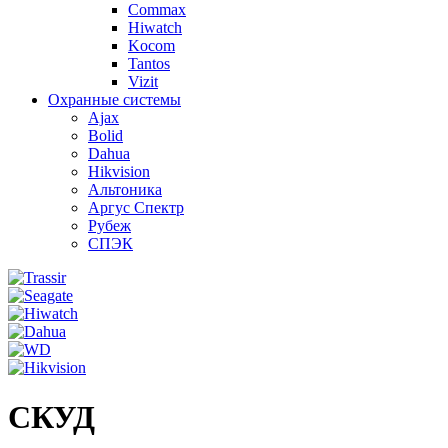
Commax
Hiwatch
Kocom
Tantos
Vizit
Охранные системы
Ajax
Bolid
Dahua
Hikvision
Альтоника
Аргус Спектр
Рубеж
СПЭК
СКУД