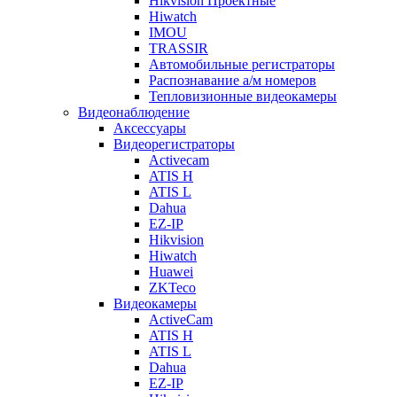
Hikvision Проектные
Hiwatch
IMOU
TRASSIR
Автомобильные регистраторы
Распознавание а/м номеров
Тепловизионные видеокамеры
Видеонаблюдение
Аксессуары
Видеорегистраторы
Activecam
ATIS H
ATIS L
Dahua
EZ-IP
Hikvision
Hiwatch
Huawei
ZKTeco
Видеокамеры
ActiveCam
ATIS H
ATIS L
Dahua
EZ-IP