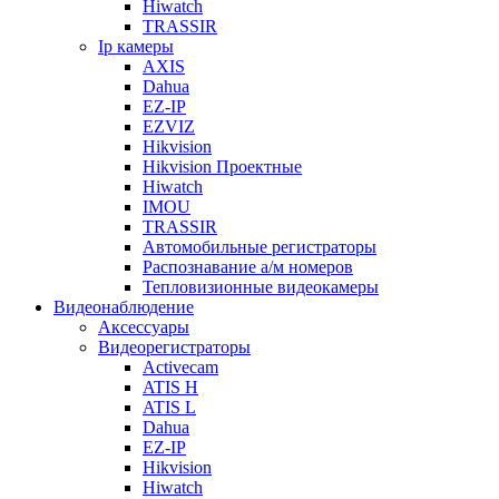
Hiwatch
TRASSIR
Ip камеры
AXIS
Dahua
EZ-IP
EZVIZ
Hikvision
Hikvision Проектные
Hiwatch
IMOU
TRASSIR
Автомобильные регистраторы
Распознавание а/м номеров
Тепловизионные видеокамеры
Видеонаблюдение
Аксессуары
Видеорегистраторы
Activecam
ATIS H
ATIS L
Dahua
EZ-IP
Hikvision
Hiwatch