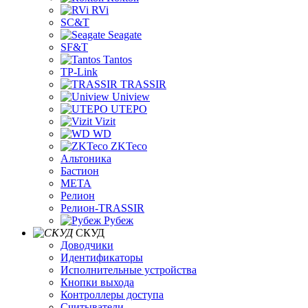
RVi
SC&T
Seagate
SF&T
Tantos
TP-Link
TRASSIR
Uniview
UTEPO
Vizit
WD
ZKTeco
Альтоника
Бастион
МЕТА
Релион
Релион-TRASSIR
Рубеж
СКУД
Доводчики
Идентификаторы
Исполнительные устройства
Кнопки выхода
Контроллеры доступа
Считыватели