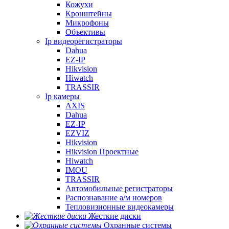
Кожухи
Кронштейны
Микрофоны
Объективы
Ip видеорегистраторы
Dahua
EZ-IP
Hikvision
Hiwatch
TRASSIR
Ip камеры
AXIS
Dahua
EZ-IP
EZVIZ
Hikvision
Hikvision Проектные
Hiwatch
IMOU
TRASSIR
Автомобильные регистраторы
Распознавание а/м номеров
Тепловизионные видеокамеры
Жесткие диски
Охранные системы