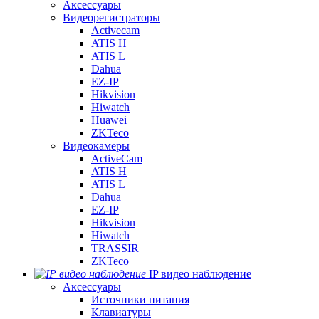
Аксессуары
Видеорегистраторы
Activecam
ATIS H
ATIS L
Dahua
EZ-IP
Hikvision
Hiwatch
Huawei
ZKTeco
Видеокамеры
ActiveCam
ATIS H
ATIS L
Dahua
EZ-IP
Hikvision
Hiwatch
TRASSIR
ZKTeco
IP видео наблюдение
Аксессуары
Источники питания
Клавиатуры