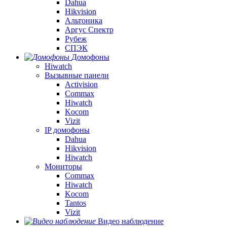
Dahua
Hikvision
Альтоника
Аргус Спектр
Рубеж
СПЭК
Домофоны
Hiwatch
Вызывные панели
Activision
Commax
Hiwatch
Kocom
Vizit
IP домофоны
Dahua
Hikvision
Hiwatch
Мониторы
Commax
Hiwatch
Kocom
Tantos
Vizit
Видео наблюдение