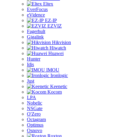
Eltex
EverFocus
eVidence
EZ-IP
EZVIZ
Fagerhult
Gigalink
Hikvision
Hiwatch
Huawei
Hunter
Idis
IMOU
Ironlogic
Just
Keenetic
Kocom
LPA
Nobelic
NSGate
O'Zero
Octagram
Optimus
Osnovo
Roxton