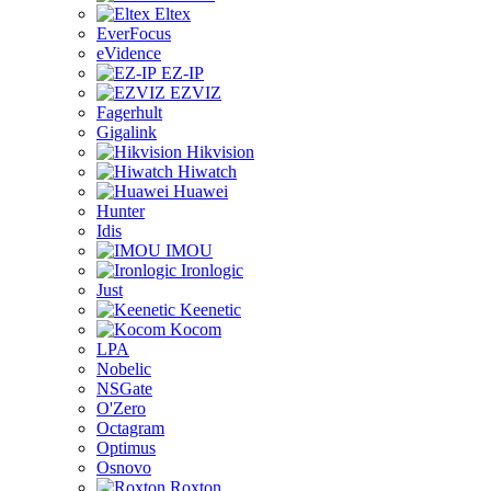
Eltex
EverFocus
eVidence
EZ-IP
EZVIZ
Fagerhult
Gigalink
Hikvision
Hiwatch
Huawei
Hunter
Idis
IMOU
Ironlogic
Just
Keenetic
Kocom
LPA
Nobelic
NSGate
O'Zero
Octagram
Optimus
Osnovo
Roxton