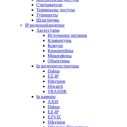
Считыватели
Терминалы доступа
Турникеты
Шлагбаумы
IP видеонаблюдение
Аксессуары
Источники питания
Клавиатуры
Кожухи
Кронштейны
Микрофоны
Объективы
Ip видеорегистраторы
Dahua
EZ-IP
Hikvision
Hiwatch
TRASSIR
Ip камеры
AXIS
Dahua
EZ-IP
EZVIZ
Hikvision