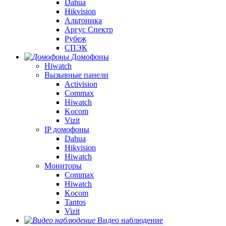
Dahua
Hikvision
Альтоника
Аргус Спектр
Рубеж
СПЭК
Домофоны
Hiwatch
Вызывные панели
Activision
Commax
Hiwatch
Kocom
Vizit
IP домофоны
Dahua
Hikvision
Hiwatch
Мониторы
Commax
Hiwatch
Kocom
Tantos
Vizit
Видео наблюдение