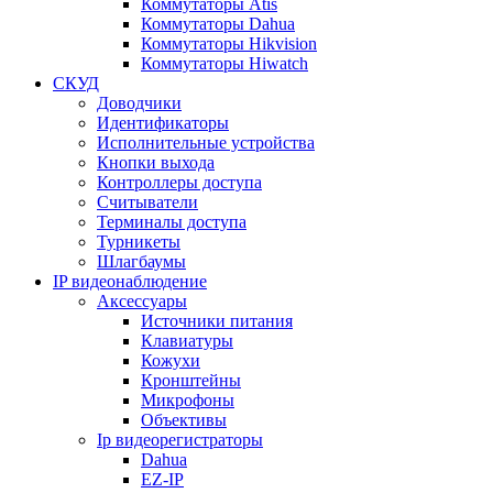
Коммутаторы Atis
Коммутаторы Dahua
Коммутаторы Hikvision
Коммутаторы Hiwatch
СКУД
Доводчики
Идентификаторы
Исполнительные устройства
Кнопки выхода
Контроллеры доступа
Считыватели
Терминалы доступа
Турникеты
Шлагбаумы
IP видеонаблюдение
Аксессуары
Источники питания
Клавиатуры
Кожухи
Кронштейны
Микрофоны
Объективы
Ip видеорегистраторы
Dahua
EZ-IP