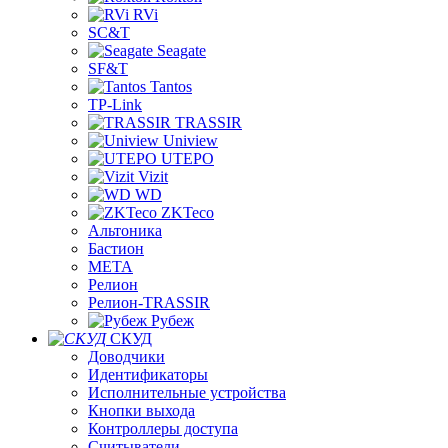
RVi
SC&T
Seagate
SF&T
Tantos
TP-Link
TRASSIR
Uniview
UTEPO
Vizit
WD
ZKTeco
Альтоника
Бастион
МЕТА
Релион
Релион-TRASSIR
Рубеж
СКУД
Доводчики
Идентификаторы
Исполнительные устройства
Кнопки выхода
Контроллеры доступа
Считыватели