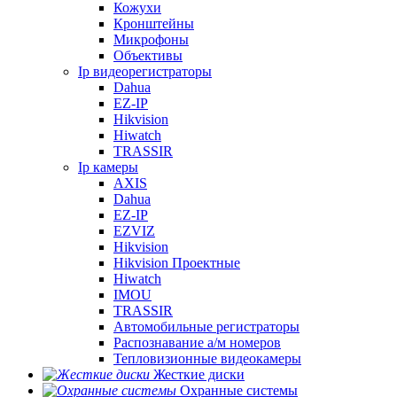
Кожухи
Кронштейны
Микрофоны
Объективы
Ip видеорегистраторы
Dahua
EZ-IP
Hikvision
Hiwatch
TRASSIR
Ip камеры
AXIS
Dahua
EZ-IP
EZVIZ
Hikvision
Hikvision Проектные
Hiwatch
IMOU
TRASSIR
Автомобильные регистраторы
Распознавание а/м номеров
Тепловизионные видеокамеры
Жесткие диски
Охранные системы