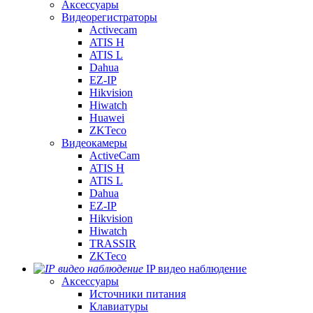
Аксессуары
Видеорегистраторы
Activecam
ATIS H
ATIS L
Dahua
EZ-IP
Hikvision
Hiwatch
Huawei
ZKTeco
Видеокамеры
ActiveCam
ATIS H
ATIS L
Dahua
EZ-IP
Hikvision
Hiwatch
TRASSIR
ZKTeco
IP видео наблюдение
Аксессуары
Источники питания
Клавиатуры