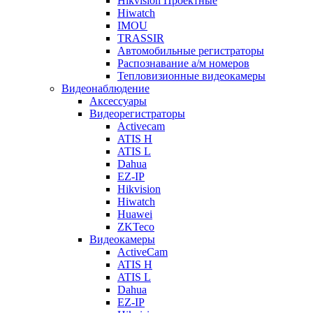
Hikvision Проектные
Hiwatch
IMOU
TRASSIR
Автомобильные регистраторы
Распознавание а/м номеров
Тепловизионные видеокамеры
Видеонаблюдение
Аксессуары
Видеорегистраторы
Activecam
ATIS H
ATIS L
Dahua
EZ-IP
Hikvision
Hiwatch
Huawei
ZKTeco
Видеокамеры
ActiveCam
ATIS H
ATIS L
Dahua
EZ-IP