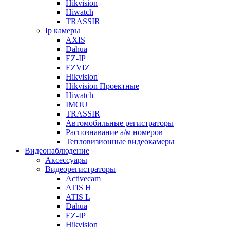
Hikvision
Hiwatch
TRASSIR
Ip камеры
AXIS
Dahua
EZ-IP
EZVIZ
Hikvision
Hikvision Проектные
Hiwatch
IMOU
TRASSIR
Автомобильные регистраторы
Распознавание а/м номеров
Тепловизионные видеокамеры
Видеонаблюдение
Аксессуары
Видеорегистраторы
Activecam
ATIS H
ATIS L
Dahua
EZ-IP
Hikvision