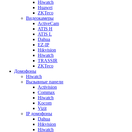
Hiwatch
Huawei
ZKTeco
Видеокамеры
ActiveCam
ATIS H
ATIS L
Dahua
EZ-IP
Hikvision
Hiwatch
TRASSIR
ZKTeco
Домофоны
Hiwatch
Вызывные панели
Activision
Commax
Hiwatch
Kocom
Vizit
IP домофоны
Dahua
Hikvision
Hiwatch