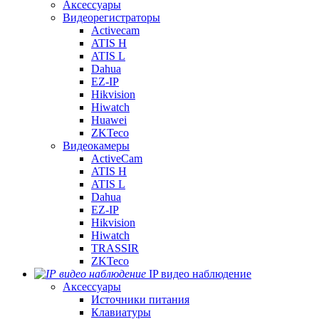
Аксессуары
Видеорегистраторы
Activecam
ATIS H
ATIS L
Dahua
EZ-IP
Hikvision
Hiwatch
Huawei
ZKTeco
Видеокамеры
ActiveCam
ATIS H
ATIS L
Dahua
EZ-IP
Hikvision
Hiwatch
TRASSIR
ZKTeco
IP видео наблюдение
Аксессуары
Источники питания
Клавиатуры