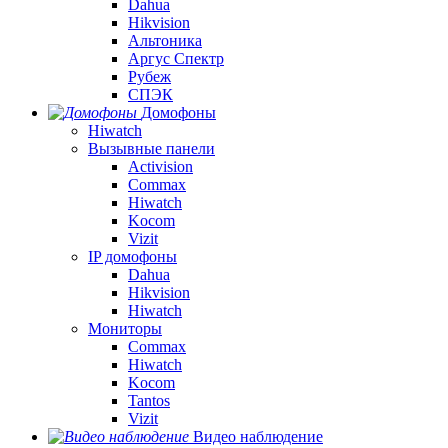
Dahua
Hikvision
Альтоника
Аргус Спектр
Рубеж
СПЭК
Домофоны
Hiwatch
Вызывные панели
Activision
Commax
Hiwatch
Kocom
Vizit
IP домофоны
Dahua
Hikvision
Hiwatch
Мониторы
Commax
Hiwatch
Kocom
Tantos
Vizit
Видео наблюдение