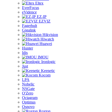
Eltex
EverFocus
eVidence
EZ-IP
EZVIZ
Fagerhult
Gigalink
Hikvision
Hiwatch
Huawei
Hunter
Idis
IMOU
Ironlogic
Just
Keenetic
Kocom
LPA
Nobelic
NSGate
O'Zero
Octagram
Optimus
Osnovo
Roxton