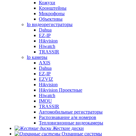
Кожухи
Кронштейны
Микрофоны
Объективы
Ip видеорегистраторы
Dahua
EZ-IP
Hikvision
Hiwatch
TRASSIR
Ip камеры
AXIS
Dahua
EZ-IP
EZVIZ
Hikvision
Hikvision Проектные
Hiwatch
IMOU
TRASSIR
Автомобильные регистраторы
Распознавание а/м номеров
Тепловизионные видеокамеры
Жесткие диски
Охранные системы