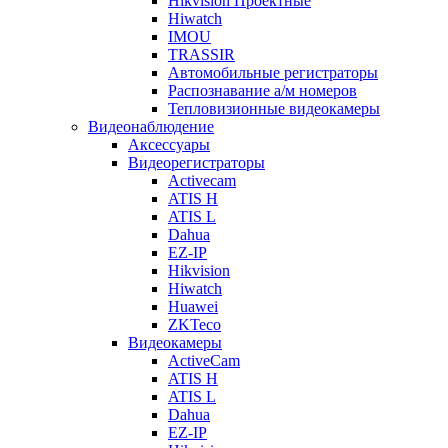
Hikvision Проектные
Hiwatch
IMOU
TRASSIR
Автомобильные регистраторы
Распознавание а/м номеров
Тепловизионные видеокамеры
Видеонаблюдение
Аксессуары
Видеорегистраторы
Activecam
ATIS H
ATIS L
Dahua
EZ-IP
Hikvision
Hiwatch
Huawei
ZKTeco
Видеокамеры
ActiveCam
ATIS H
ATIS L
Dahua
EZ-IP