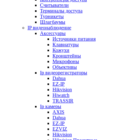
Считыватели
Терминалы доступа
Турникеты
Шлагбаумы
IP видеонаблюдение
Аксессуары
Источники питания
Клавиатуры
Кожухи
Кронштейны
Микрофоны
Объективы
Ip видеорегистраторы
Dahua
EZ-IP
Hikvision
Hiwatch
TRASSIR
Ip камеры
AXIS
Dahua
EZ-IP
EZVIZ
Hikvision