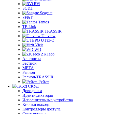
RVi
SC&T
Seagate
SF&T
Tantos
TP-Link
TRASSIR
Uniview
UTEPO
Vizit
WD
ZKTeco
Альтоника
Бастион
МЕТА
Релион
Релион-TRASSIR
Рубеж
СКУД
Доводчики
Идентификаторы
Исполнительные устройства
Кнопки выхода
Контроллеры доступа
Считыватели