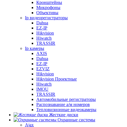
Кронштейны
Микрофоны
Объективы
Ip видеорегистраторы
Dahua
EZ-IP
Hikvision
Hiwatch
TRASSIR
Ip камеры
AXIS
Dahua
EZ-IP
EZVIZ
Hikvision
Hikvision Проектные
Hiwatch
IMOU
TRASSIR
Автомобильные регистраторы
Распознавание а/м номеров
Тепловизионные видеокамеры
Жесткие диски
Охранные системы
Ajax