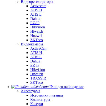
Видеорегистраторы
Activecam
ATIS H
ATIS L
Dahua
EZ-IP
Hikvision
Hiwatch
Huawei
ZKTeco
Видеокамеры
ActiveCam
ATIS H
ATIS L
Dahua
EZ-IP
Hikvision
Hiwatch
TRASSIR
ZKTeco
IP видео наблюдение
Аксессуары
Источники питания
Клавиатуры
Кожухи