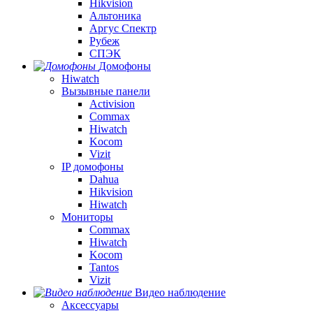
Hikvision
Альтоника
Аргус Спектр
Рубеж
СПЭК
Домофоны
Hiwatch
Вызывные панели
Activision
Commax
Hiwatch
Kocom
Vizit
IP домофоны
Dahua
Hikvision
Hiwatch
Мониторы
Commax
Hiwatch
Kocom
Tantos
Vizit
Видео наблюдение
Аксессуары