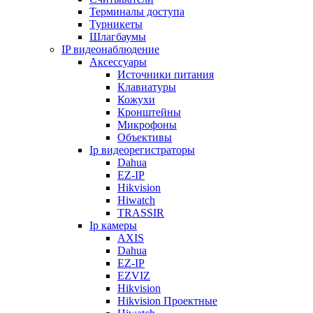
Терминалы доступа
Турникеты
Шлагбаумы
IP видеонаблюдение
Аксессуары
Источники питания
Клавиатуры
Кожухи
Кронштейны
Микрофоны
Объективы
Ip видеорегистраторы
Dahua
EZ-IP
Hikvision
Hiwatch
TRASSIR
Ip камеры
AXIS
Dahua
EZ-IP
EZVIZ
Hikvision
Hikvision Проектные