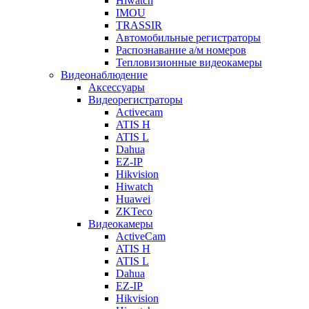
Hiwatch
IMOU
TRASSIR
Автомобильные регистраторы
Распознавание а/м номеров
Тепловизионные видеокамеры
Видеонаблюдение
Аксессуары
Видеорегистраторы
Activecam
ATIS H
ATIS L
Dahua
EZ-IP
Hikvision
Hiwatch
Huawei
ZKTeco
Видеокамеры
ActiveCam
ATIS H
ATIS L
Dahua
EZ-IP
Hikvision