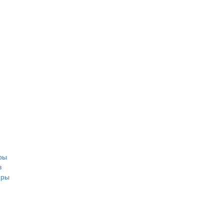
ры
в
еры