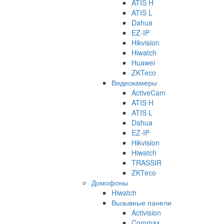
ATIS H
ATIS L
Dahua
EZ-IP
Hikvision
Hiwatch
Huawei
ZKTeco
Видеокамеры
ActiveCam
ATIS H
ATIS L
Dahua
EZ-IP
Hikvision
Hiwatch
TRASSIR
ZKTeco
Домофоны
Hiwatch
Вызывные панели
Activision
Commax