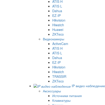
ATIS H
ATIS L
Dahua
EZ-IP
Hikvision
Hiwatch
Huawei
ZKTeco
Видеокамеры
ActiveCam
ATIS H
ATIS L
Dahua
EZ-IP
Hikvision
Hiwatch
TRASSIR
ZKTeco
IP видео наблюдение
Аксессуары
Источники питания
Клавиатуры