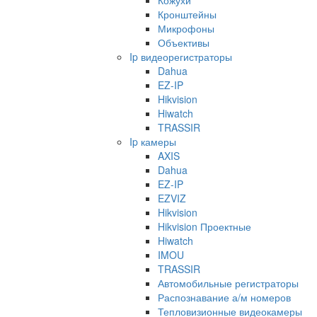
Кожухи
Кронштейны
Микрофоны
Объективы
Ip видеорегистраторы
Dahua
EZ-IP
Hikvision
Hiwatch
TRASSIR
Ip камеры
AXIS
Dahua
EZ-IP
EZVIZ
Hikvision
Hikvision Проектные
Hiwatch
IMOU
TRASSIR
Автомобильные регистраторы
Распознавание а/м номеров
Тепловизионные видеокамеры