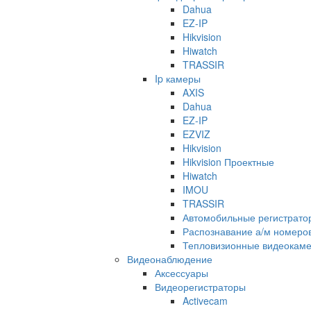
Dahua
EZ-IP
Hikvision
Hiwatch
TRASSIR
Ip камеры
AXIS
Dahua
EZ-IP
EZVIZ
Hikvision
Hikvision Проектные
Hiwatch
IMOU
TRASSIR
Автомобильные регистрато
Распознавание а/м номеро
Тепловизионные видеокам
Видеонаблюдение
Аксессуары
Видеорегистраторы
Activecam