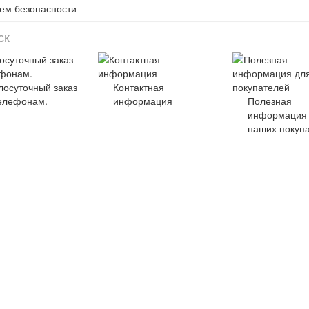
стем безопасности
лосуточный заказ
Контактная
елефонам.
информация
Полезная
информация
наших покуп