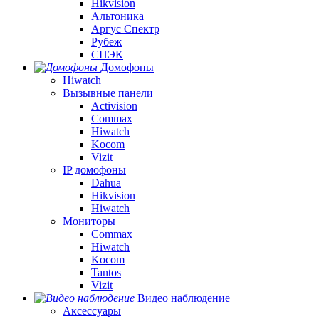
Hikvision
Альтоника
Аргус Спектр
Рубеж
СПЭК
Домофоны
Hiwatch
Вызывные панели
Activision
Commax
Hiwatch
Kocom
Vizit
IP домофоны
Dahua
Hikvision
Hiwatch
Мониторы
Commax
Hiwatch
Kocom
Tantos
Vizit
Видео наблюдение
Аксессуары