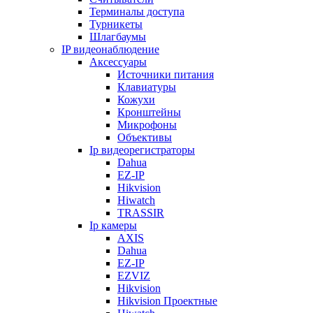
Терминалы доступа
Турникеты
Шлагбаумы
IP видеонаблюдение
Аксессуары
Источники питания
Клавиатуры
Кожухи
Кронштейны
Микрофоны
Объективы
Ip видеорегистраторы
Dahua
EZ-IP
Hikvision
Hiwatch
TRASSIR
Ip камеры
AXIS
Dahua
EZ-IP
EZVIZ
Hikvision
Hikvision Проектные