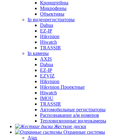
Кронштейны
Микрофоны
Объективы
Ip видеорегистраторы
Dahua
EZ-IP
Hikvision
Hiwatch
TRASSIR
Ip камеры
AXIS
Dahua
EZ-IP
EZVIZ
Hikvision
Hikvision Проектные
Hiwatch
IMOU
TRASSIR
Автомобильные регистраторы
Распознавание а/м номеров
Тепловизионные видеокамеры
Жесткие диски
Охранные системы
Ajax