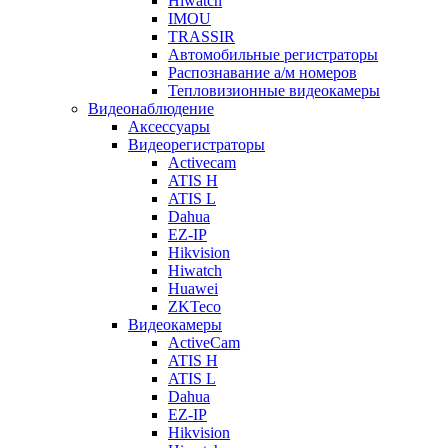
Hiwatch
IMOU
TRASSIR
Автомобильные регистраторы
Распознавание а/м номеров
Тепловизионные видеокамеры
Видеонаблюдение
Аксессуары
Видеорегистраторы
Activecam
ATIS H
ATIS L
Dahua
EZ-IP
Hikvision
Hiwatch
Huawei
ZKTeco
Видеокамеры
ActiveCam
ATIS H
ATIS L
Dahua
EZ-IP
Hikvision