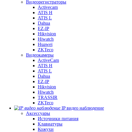
Видеорегистраторы
Activecam
ATIS H
ATIS L
Dahua
EZ-IP
Hikvision
Hiwatch
Huawei
ZKTeco
Видеокамеры
ActiveCam
ATIS H
ATIS L
Dahua
EZ-IP
Hikvision
Hiwatch
TRASSIR
ZKTeco
IP видео наблюдение
Аксессуары
Источники питания
Клавиатуры
Кожухи