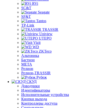
RVi
SC&T
Seagate
SF&T
Tantos
TP-Link
TRASSIR
Uniview
UTEPO
Vizit
WD
ZKTeco
Альтоника
Бастион
МЕТА
Релион
Релион-TRASSIR
Рубеж
СКУД
Доводчики
Идентификаторы
Исполнительные устройства
Кнопки выхода
Контроллеры доступа
Считыватели