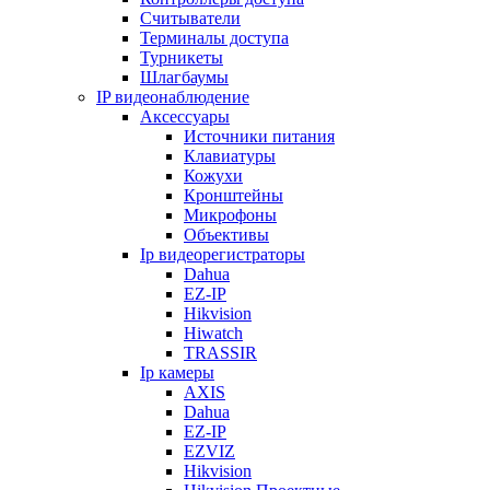
Считыватели
Терминалы доступа
Турникеты
Шлагбаумы
IP видеонаблюдение
Аксессуары
Источники питания
Клавиатуры
Кожухи
Кронштейны
Микрофоны
Объективы
Ip видеорегистраторы
Dahua
EZ-IP
Hikvision
Hiwatch
TRASSIR
Ip камеры
AXIS
Dahua
EZ-IP
EZVIZ
Hikvision