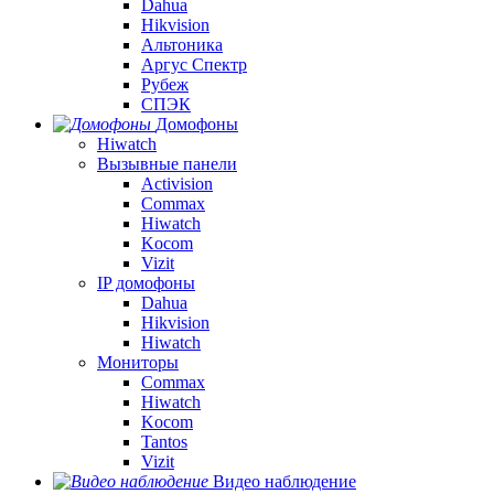
Dahua
Hikvision
Альтоника
Аргус Спектр
Рубеж
СПЭК
Домофоны
Hiwatch
Вызывные панели
Activision
Commax
Hiwatch
Kocom
Vizit
IP домофоны
Dahua
Hikvision
Hiwatch
Мониторы
Commax
Hiwatch
Kocom
Tantos
Vizit
Видео наблюдение