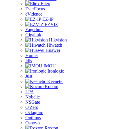
Eltex
EverFocus
eVidence
EZ-IP
EZVIZ
Fagerhult
Gigalink
Hikvision
Hiwatch
Huawei
Hunter
Idis
IMOU
Ironlogic
Just
Keenetic
Kocom
LPA
Nobelic
NSGate
O'Zero
Octagram
Optimus
Osnovo
Roxton