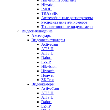
Hikvision Проектные
Hiwatch
IMOU
TRASSIR
Автомобильные регистраторы
Распознавание а/м номеров
Тепловизионные видеокамеры
Видеонаблюдение
Аксессуары
Видеорегистраторы
Activecam
ATIS H
ATIS L
Dahua
EZ-IP
Hikvision
Hiwatch
Huawei
ZKTeco
Видеокамеры
ActiveCam
ATIS H
ATIS L
Dahua
EZ-IP