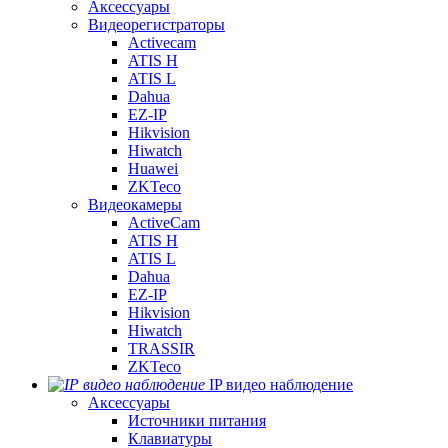
Аксессуары
Видеорегистраторы
Activecam
ATIS H
ATIS L
Dahua
EZ-IP
Hikvision
Hiwatch
Huawei
ZKTeco
Видеокамеры
ActiveCam
ATIS H
ATIS L
Dahua
EZ-IP
Hikvision
Hiwatch
TRASSIR
ZKTeco
IP видео наблюдение
Аксессуары
Источники питания
Клавиатуры