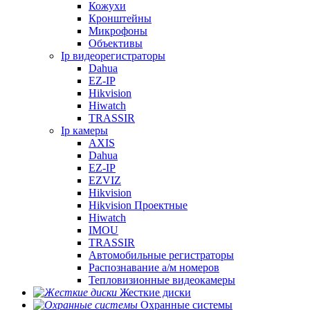
Кожухи
Кронштейны
Микрофоны
Объективы
Ip видеорегистраторы
Dahua
EZ-IP
Hikvision
Hiwatch
TRASSIR
Ip камеры
AXIS
Dahua
EZ-IP
EZVIZ
Hikvision
Hikvision Проектные
Hiwatch
IMOU
TRASSIR
Автомобильные регистраторы
Распознавание а/м номеров
Тепловизионные видеокамеры
Жесткие диски
Охранные системы