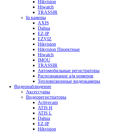
Hikvision
Hiwatch
TRASSIR
Ip камеры
AXIS
Dahua
EZ-IP
EZVIZ
Hikvision
Hikvision Проектные
Hiwatch
IMOU
TRASSIR
Автомобильные регистраторы
Распознавание а/м номеров
Тепловизионные видеокамеры
Видеонаблюдение
Аксессуары
Видеорегистраторы
Activecam
ATIS H
ATIS L
Dahua
EZ-IP
Hikvision