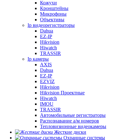
Кожухи
Кронштейны
Микрофоны
Объективы
Ip видеорегистраторы
Dahua
EZ-IP
Hikvision
Hiwatch
TRASSIR
Ip камеры
AXIS
Dahua
EZ-IP
EZVIZ
Hikvision
Hikvision Проектные
Hiwatch
IMOU
TRASSIR
Автомобильные регистраторы
Распознавание а/м номеров
Тепловизионные видеокамеры
Жесткие диски
Охранные системы