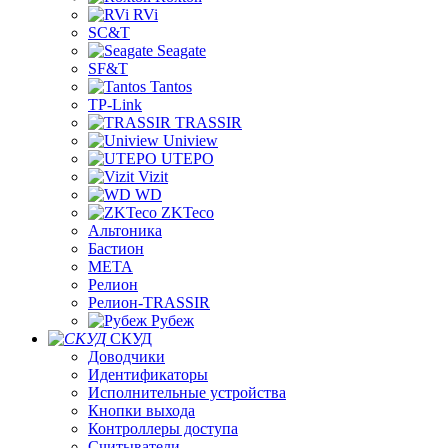
RVi
SC&T
Seagate
SF&T
Tantos
TP-Link
TRASSIR
Uniview
UTEPO
Vizit
WD
ZKTeco
Альтоника
Бастион
МЕТА
Релион
Релион-TRASSIR
Рубеж
СКУД
Доводчики
Идентификаторы
Исполнительные устройства
Кнопки выхода
Контроллеры доступа
Считыватели