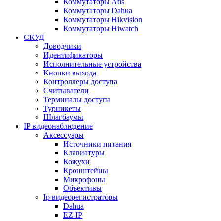
Коммутаторы Atis
Коммутаторы Dahua
Коммутаторы Hikvision
Коммутаторы Hiwatch
СКУД
Доводчики
Идентификаторы
Исполнительные устройства
Кнопки выхода
Контроллеры доступа
Считыватели
Терминалы доступа
Турникеты
Шлагбаумы
IP видеонаблюдение
Аксессуары
Источники питания
Клавиатуры
Кожухи
Кронштейны
Микрофоны
Объективы
Ip видеорегистраторы
Dahua
EZ-IP