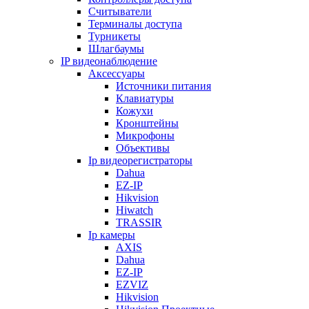
Считыватели
Терминалы доступа
Турникеты
Шлагбаумы
IP видеонаблюдение
Аксессуары
Источники питания
Клавиатуры
Кожухи
Кронштейны
Микрофоны
Объективы
Ip видеорегистраторы
Dahua
EZ-IP
Hikvision
Hiwatch
TRASSIR
Ip камеры
AXIS
Dahua
EZ-IP
EZVIZ
Hikvision