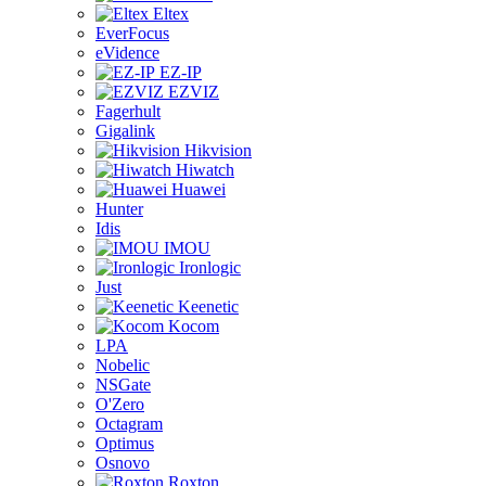
Eltex
EverFocus
eVidence
EZ-IP
EZVIZ
Fagerhult
Gigalink
Hikvision
Hiwatch
Huawei
Hunter
Idis
IMOU
Ironlogic
Just
Keenetic
Kocom
LPA
Nobelic
NSGate
O'Zero
Octagram
Optimus
Osnovo
Roxton