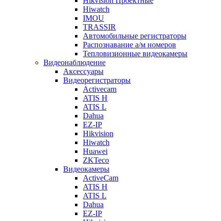
Hikvision Проектные
Hiwatch
IMOU
TRASSIR
Автомобильные регистраторы
Распознавание а/м номеров
Тепловизионные видеокамеры
Видеонаблюдение
Аксессуары
Видеорегистраторы
Activecam
ATIS H
ATIS L
Dahua
EZ-IP
Hikvision
Hiwatch
Huawei
ZKTeco
Видеокамеры
ActiveCam
ATIS H
ATIS L
Dahua
EZ-IP