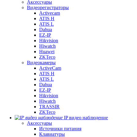
Аксессуары
Видеорегистраторы
Activecam
ATIS H
ATIS L
Dahua
EZ-IP
Hikvision
Hiwatch
Huawei
ZKTeco
Видеокамеры
ActiveCam
ATIS H
ATIS L
Dahua
EZ-IP
Hikvision
Hiwatch
TRASSIR
ZKTeco
IP видео наблюдение
Аксессуары
Источники питания
Клавиатуры