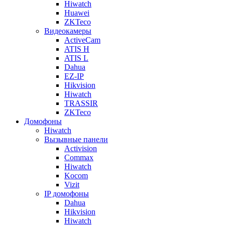
Hiwatch
Huawei
ZKTeco
Видеокамеры
ActiveCam
ATIS H
ATIS L
Dahua
EZ-IP
Hikvision
Hiwatch
TRASSIR
ZKTeco
Домофоны
Hiwatch
Вызывные панели
Activision
Commax
Hiwatch
Kocom
Vizit
IP домофоны
Dahua
Hikvision
Hiwatch