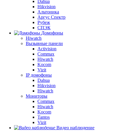
Dahua
Hikvision
Альтоника
Аргус Спектр
Рубеж
СПЭК
Домофоны
Hiwatch
Вызывные панели
Activision
Commax
Hiwatch
Kocom
Vizit
IP домофоны
Dahua
Hikvision
Hiwatch
Мониторы
Commax
Hiwatch
Kocom
Tantos
Vizit
Видео наблюдение