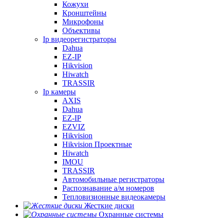
Кожухи
Кронштейны
Микрофоны
Объективы
Ip видеорегистраторы
Dahua
EZ-IP
Hikvision
Hiwatch
TRASSIR
Ip камеры
AXIS
Dahua
EZ-IP
EZVIZ
Hikvision
Hikvision Проектные
Hiwatch
IMOU
TRASSIR
Автомобильные регистраторы
Распознавание а/м номеров
Тепловизионные видеокамеры
Жесткие диски
Охранные системы