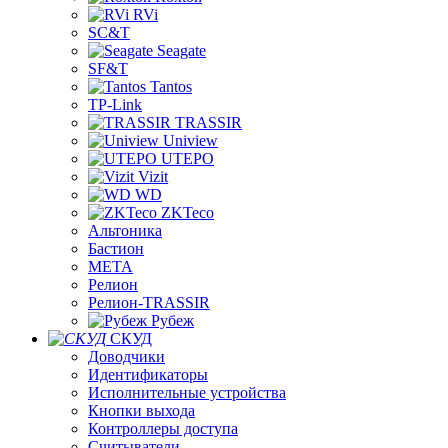
RVi
SC&T
Seagate
SF&T
Tantos
TP-Link
TRASSIR
Uniview
UTEPO
Vizit
WD
ZKTeco
Альтоника
Бастион
МЕТА
Релион
Релион-TRASSIR
Рубеж
СКУД
Доводчики
Идентификаторы
Исполнительные устройства
Кнопки выхода
Контроллеры доступа
Считыватели