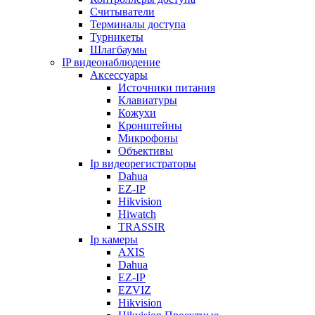
Считыватели
Терминалы доступа
Турникеты
Шлагбаумы
IP видеонаблюдение
Аксессуары
Источники питания
Клавиатуры
Кожухи
Кронштейны
Микрофоны
Объективы
Ip видеорегистраторы
Dahua
EZ-IP
Hikvision
Hiwatch
TRASSIR
Ip камеры
AXIS
Dahua
EZ-IP
EZVIZ
Hikvision