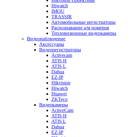
Hikvision Проектные
Hiwatch
IMOU
TRASSIR
Автомобильные регистраторы
Распознавание а/м номеров
Тепловизионные видеокамеры
Видеонаблюдение
Аксессуары
Видеорегистраторы
Activecam
ATIS H
ATIS L
Dahua
EZ-IP
Hikvision
Hiwatch
Huawei
ZKTeco
Видеокамеры
ActiveCam
ATIS H
ATIS L
Dahua
EZ-IP