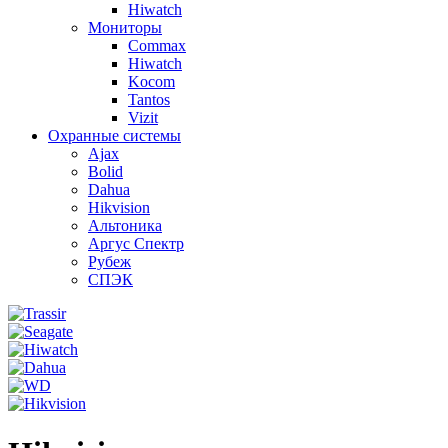
Hiwatch
Мониторы
Commax
Hiwatch
Kocom
Tantos
Vizit
Охранные системы
Ajax
Bolid
Dahua
Hikvision
Альтоника
Аргус Спектр
Рубеж
СПЭК