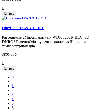
Купить
Hikvision DS-2CC12D9T
Разрешение 2МпАппаратный WDR 120дБ, BLC, 3D
DNROSD-менюОбнаружение движенияШирокий
температурный диа..
3800 руб.
Купить
|<
<
1
2
3
4
5
6