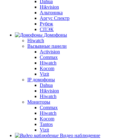
Dahua
Hikvision
Альтоника
Аргус Спектр
Рубеж
СПЭК
Домофоны
Hiwatch
Вызывные панели
Activision
Commax
Hiwatch
Kocom
Vizit
IP домофоны
Dahua
Hikvision
Hiwatch
Мониторы
Commax
Hiwatch
Kocom
Tantos
Vizit
Видео наблюдение