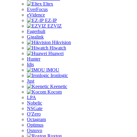
Eltex
EverFocus
eVidence
EZ-IP
EZVIZ
Fagerhult
Gigalink
Hikvision
Hiwatch
Huawei
Hunter
Idis
IMOU
Ironlogic
Just
Keenetic
Kocom
LPA
Nobelic
NSGate
O'Zero
Octagram
Optimus
Osnovo
Roxton