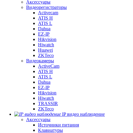
Аксессуары
Видеорегистраторы
Activecam
ATIS H
ATIS L
Dahua
EZ-IP
Hikvision
Hiwatch
Huawei
ZKTeco
Видеокамеры
ActiveCam
ATIS H
ATIS L
Dahua
EZ-IP
Hikvision
Hiwatch
TRASSIR
ZKTeco
IP видео наблюдение
Аксессуары
Источники питания
Клавиатуры