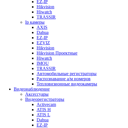
EZ-IP
Hikvision
Hiwatch
TRASSIR
Ip камеры
AXIS
Dahua
EZ-IP
EZVIZ
Hikvision
Hikvision Проектные
Hiwatch
IMOU
TRASSIR
Автомобильные регистраторы
Распознавание а/м номеров
Тепловизионные видеокамеры
Видеонаблюдение
Аксессуары
Видеорегистраторы
Activecam
ATIS H
ATIS L
Dahua
EZ-IP