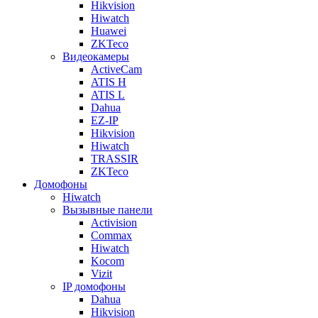
Hikvision
Hiwatch
Huawei
ZKTeco
Видеокамеры
ActiveCam
ATIS H
ATIS L
Dahua
EZ-IP
Hikvision
Hiwatch
TRASSIR
ZKTeco
Домофоны
Hiwatch
Вызывные панели
Activision
Commax
Hiwatch
Kocom
Vizit
IP домофоны
Dahua
Hikvision