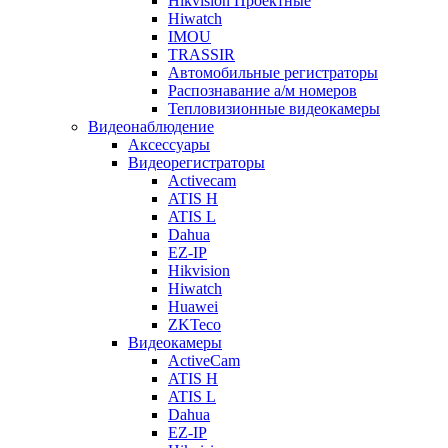
Hikvision Проектные
Hiwatch
IMOU
TRASSIR
Автомобильные регистраторы
Распознавание а/м номеров
Тепловизионные видеокамеры
Видеонаблюдение
Аксессуары
Видеорегистраторы
Activecam
ATIS H
ATIS L
Dahua
EZ-IP
Hikvision
Hiwatch
Huawei
ZKTeco
Видеокамеры
ActiveCam
ATIS H
ATIS L
Dahua
EZ-IP