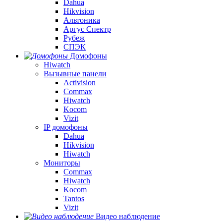
Dahua
Hikvision
Альтоника
Аргус Спектр
Рубеж
СПЭК
Домофоны
Hiwatch
Вызывные панели
Activision
Commax
Hiwatch
Kocom
Vizit
IP домофоны
Dahua
Hikvision
Hiwatch
Мониторы
Commax
Hiwatch
Kocom
Tantos
Vizit
Видео наблюдение