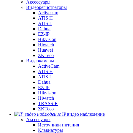
Аксессуары
Видеорегистраторы
Activecam
ATIS H
ATIS L
Dahua
EZ-IP
Hikvision
Hiwatch
Huawei
ZKTeco
Видеокамеры
ActiveCam
ATIS H
ATIS L
Dahua
EZ-IP
Hikvision
Hiwatch
TRASSIR
ZKTeco
IP видео наблюдение
Аксессуары
Источники питания
Клавиатуры