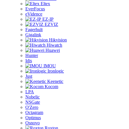
Eltex
EverFocus
eVidence
EZ-IP
EZVIZ
Fagerhult
Gigalink
Hikvision
Hiwatch
Huawei
Hunter
Idis
IMOU
Ironlogic
Just
Keenetic
Kocom
LPA
Nobelic
NSGate
O'Zero
Octagram
Optimus
Osnovo
Roxton