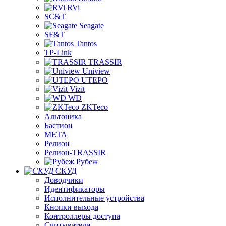
RVi
SC&T
Seagate
SF&T
Tantos
TP-Link
TRASSIR
Uniview
UTEPO
Vizit
WD
ZKTeco
Альтоника
Бастион
МЕТА
Релион
Релион-TRASSIR
Рубеж
СКУД
Доводчики
Идентификаторы
Исполнительные устройства
Кнопки выхода
Контроллеры доступа
Считыватели