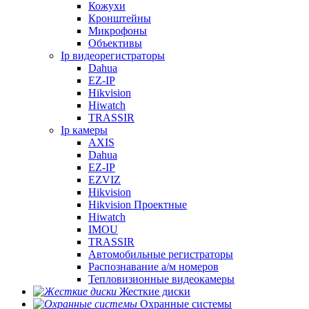
Кожухи
Кронштейны
Микрофоны
Объективы
Ip видеорегистраторы
Dahua
EZ-IP
Hikvision
Hiwatch
TRASSIR
Ip камеры
AXIS
Dahua
EZ-IP
EZVIZ
Hikvision
Hikvision Проектные
Hiwatch
IMOU
TRASSIR
Автомобильные регистраторы
Распознавание а/м номеров
Тепловизионные видеокамеры
Жесткие диски
Охранные системы