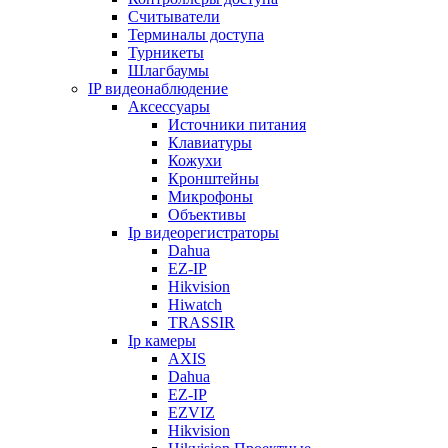
Считыватели
Терминалы доступа
Турникеты
Шлагбаумы
IP видеонаблюдение
Аксессуары
Источники питания
Клавиатуры
Кожухи
Кронштейны
Микрофоны
Объективы
Ip видеорегистраторы
Dahua
EZ-IP
Hikvision
Hiwatch
TRASSIR
Ip камеры
AXIS
Dahua
EZ-IP
EZVIZ
Hikvision