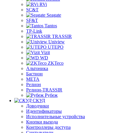
RVi
SC&T
Seagate
SF&T
Tantos
TP-Link
TRASSIR
Uniview
UTEPO
Vizit
WD
ZKTeco
Альтоника
Бастион
МЕТА
Релион
Релион-TRASSIR
Рубеж
СКУД
Доводчики
Идентификаторы
Исполнительные устройства
Кнопки выхода
Контроллеры доступа
Считыватели