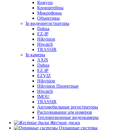
Кожухи
Кронштейны
Микрофоны
Объективы
Ip видеорегистраторы
Dahua
EZ-IP
Hikvision
Hiwatch
TRASSIR
Ip камеры
AXIS
Dahua
EZ-IP
EZVIZ
Hikvision
Hikvision Проектные
Hiwatch
IMOU
TRASSIR
Автомобильные регистраторы
Распознавание а/м номеров
Тепловизионные видеокамеры
Жесткие диски
Охранные системы