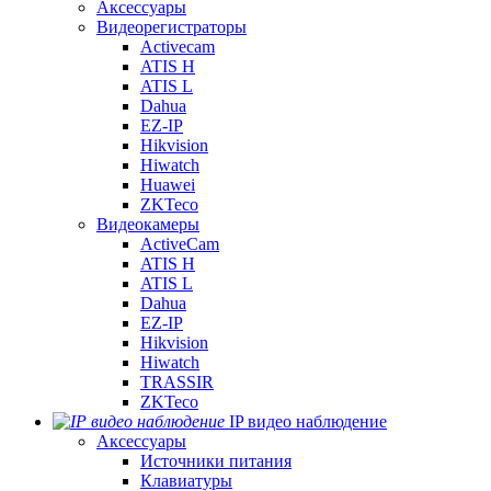
Аксессуары
Видеорегистраторы
Activecam
ATIS H
ATIS L
Dahua
EZ-IP
Hikvision
Hiwatch
Huawei
ZKTeco
Видеокамеры
ActiveCam
ATIS H
ATIS L
Dahua
EZ-IP
Hikvision
Hiwatch
TRASSIR
ZKTeco
IP видео наблюдение
Аксессуары
Источники питания
Клавиатуры