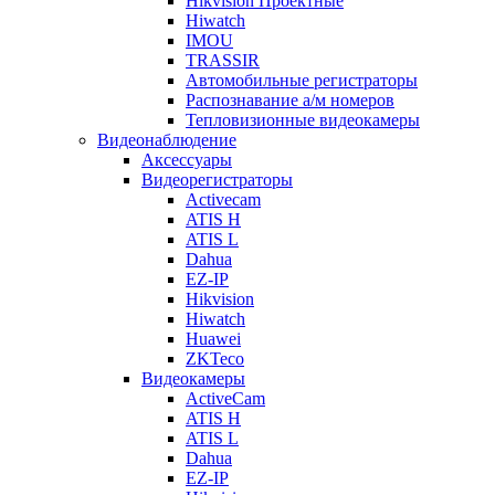
Hikvision Проектные
Hiwatch
IMOU
TRASSIR
Автомобильные регистраторы
Распознавание а/м номеров
Тепловизионные видеокамеры
Видеонаблюдение
Аксессуары
Видеорегистраторы
Activecam
ATIS H
ATIS L
Dahua
EZ-IP
Hikvision
Hiwatch
Huawei
ZKTeco
Видеокамеры
ActiveCam
ATIS H
ATIS L
Dahua
EZ-IP