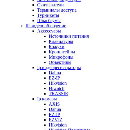
Считыватели
Терминалы доступа
Турникеты
Шлагбаумы
IP видеонаблюдение
Аксессуары
Источники питания
Клавиатуры
Кожухи
Кронштейны
Микрофоны
Объективы
Ip видеорегистраторы
Dahua
EZ-IP
Hikvision
Hiwatch
TRASSIR
Ip камеры
AXIS
Dahua
EZ-IP
EZVIZ
Hikvision