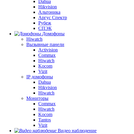
Dahua
Hikvision
Альтоника
Аргус Спектр
Рубеж
СПЭК
Домофоны
Hiwatch
Вызывные панели
Activision
Commax
Hiwatch
Kocom
Vizit
IP домофоны
Dahua
Hikvision
Hiwatch
Мониторы
Commax
Hiwatch
Kocom
Tantos
Vizit
Видео наблюдение