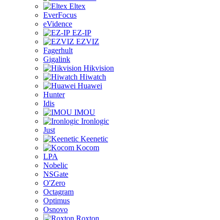
Eltex
EverFocus
eVidence
EZ-IP
EZVIZ
Fagerhult
Gigalink
Hikvision
Hiwatch
Huawei
Hunter
Idis
IMOU
Ironlogic
Just
Keenetic
Kocom
LPA
Nobelic
NSGate
O'Zero
Octagram
Optimus
Osnovo
Roxton