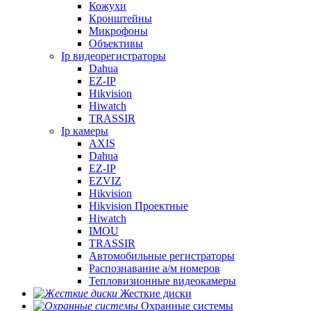
Кожухи
Кронштейны
Микрофоны
Объективы
Ip видеорегистраторы
Dahua
EZ-IP
Hikvision
Hiwatch
TRASSIR
Ip камеры
AXIS
Dahua
EZ-IP
EZVIZ
Hikvision
Hikvision Проектные
Hiwatch
IMOU
TRASSIR
Автомобильные регистраторы
Распознавание а/м номеров
Тепловизионные видеокамеры
Жесткие диски
Охранные системы