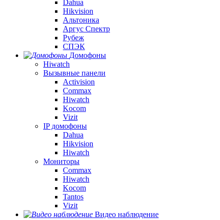
Dahua
Hikvision
Альтоника
Аргус Спектр
Рубеж
СПЭК
Домофоны
Hiwatch
Вызывные панели
Activision
Commax
Hiwatch
Kocom
Vizit
IP домофоны
Dahua
Hikvision
Hiwatch
Мониторы
Commax
Hiwatch
Kocom
Tantos
Vizit
Видео наблюдение