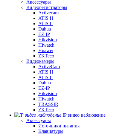
Аксессуары
Видеорегистраторы
Activecam
ATIS H
ATIS L
Dahua
EZ-IP
Hikvision
Hiwatch
Huawei
ZKTeco
Видеокамеры
ActiveCam
ATIS H
ATIS L
Dahua
EZ-IP
Hikvision
Hiwatch
TRASSIR
ZKTeco
IP видео наблюдение
Аксессуары
Источники питания
Клавиатуры