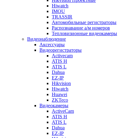
Hikvision Проектные
Hiwatch
IMOU
TRASSIR
Автомобильные регистраторы
Распознавание а/м номеров
Тепловизионные видеокамеры
Видеонаблюдение
Аксессуары
Видеорегистраторы
Activecam
ATIS H
ATIS L
Dahua
EZ-IP
Hikvision
Hiwatch
Huawei
ZKTeco
Видеокамеры
ActiveCam
ATIS H
ATIS L
Dahua
EZ-IP