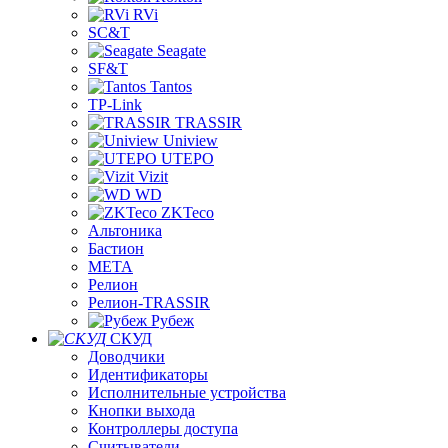
RVi
SC&T
Seagate
SF&T
Tantos
TP-Link
TRASSIR
Uniview
UTEPO
Vizit
WD
ZKTeco
Альтоника
Бастион
МЕТА
Релион
Релион-TRASSIR
Рубеж
СКУД
Доводчики
Идентификаторы
Исполнительные устройства
Кнопки выхода
Контроллеры доступа
Считыватели