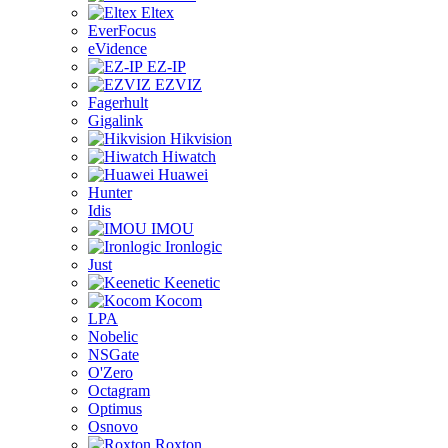
Eltex
EverFocus
eVidence
EZ-IP
EZVIZ
Fagerhult
Gigalink
Hikvision
Hiwatch
Huawei
Hunter
Idis
IMOU
Ironlogic
Just
Keenetic
Kocom
LPA
Nobelic
NSGate
O'Zero
Octagram
Optimus
Osnovo
Roxton