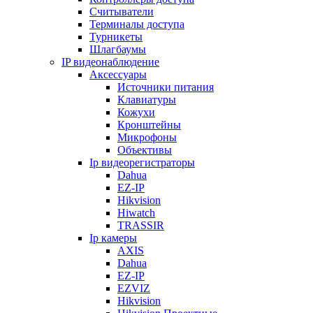
Считыватели
Терминалы доступа
Турникеты
Шлагбаумы
IP видеонаблюдение
Аксессуары
Источники питания
Клавиатуры
Кожухи
Кронштейны
Микрофоны
Объективы
Ip видеорегистраторы
Dahua
EZ-IP
Hikvision
Hiwatch
TRASSIR
Ip камеры
AXIS
Dahua
EZ-IP
EZVIZ
Hikvision