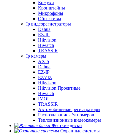
Кожухи
Кронштейны
Микрофоны
Объективы
Ip видеорегистраторы
Dahua
EZ-IP
Hikvision
Hiwatch
TRASSIR
Ip камеры
AXIS
Dahua
EZ-IP
EZVIZ
Hikvision
Hikvision Проектные
Hiwatch
IMOU
TRASSIR
Автомобильные регистраторы
Распознавание а/м номеров
Тепловизионные видеокамеры
Жесткие диски
Охранные системы