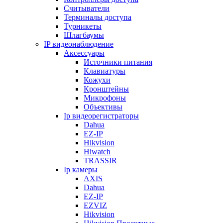
Считыватели
Терминалы доступа
Турникеты
Шлагбаумы
IP видеонаблюдение
Аксессуары
Источники питания
Клавиатуры
Кожухи
Кронштейны
Микрофоны
Объективы
Ip видеорегистраторы
Dahua
EZ-IP
Hikvision
Hiwatch
TRASSIR
Ip камеры
AXIS
Dahua
EZ-IP
EZVIZ
Hikvision