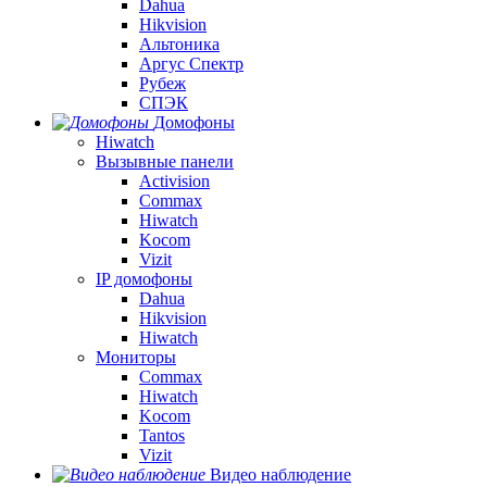
Dahua
Hikvision
Альтоника
Аргус Спектр
Рубеж
СПЭК
Домофоны
Hiwatch
Вызывные панели
Activision
Commax
Hiwatch
Kocom
Vizit
IP домофоны
Dahua
Hikvision
Hiwatch
Мониторы
Commax
Hiwatch
Kocom
Tantos
Vizit
Видео наблюдение