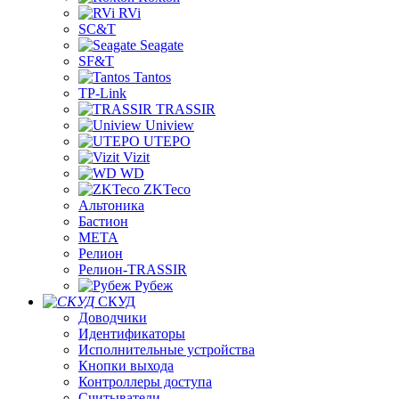
RVi
SC&T
Seagate
SF&T
Tantos
TP-Link
TRASSIR
Uniview
UTEPO
Vizit
WD
ZKTeco
Альтоника
Бастион
МЕТА
Релион
Релион-TRASSIR
Рубеж
СКУД
Доводчики
Идентификаторы
Исполнительные устройства
Кнопки выхода
Контроллеры доступа
Считыватели