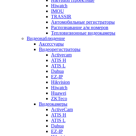
Hikvision Проектные
Hiwatch
IMOU
TRASSIR
Автомобильные регистраторы
Распознавание а/м номеров
Тепловизионные видеокамеры
Видеонаблюдение
Аксессуары
Видеорегистраторы
Activecam
ATIS H
ATIS L
Dahua
EZ-IP
Hikvision
Hiwatch
Huawei
ZKTeco
Видеокамеры
ActiveCam
ATIS H
ATIS L
Dahua
EZ-IP