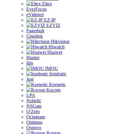
Eltex
EverFocus
eVidence
EZ-IP
EZVIZ
Fagerhult
Gigalink
Hikvision
Hiwatch
Huawei
Hunter
Idis
IMOU
Ironlogic
Just
Keenetic
Kocom
LPA
Nobelic
NSGate
O'Zero
Octagram
Optimus
Osnovo
Roxton