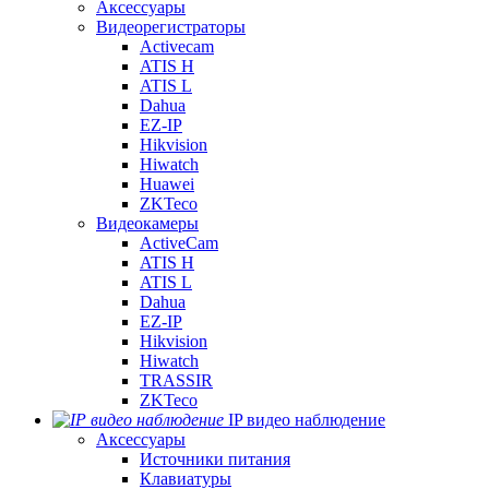
Аксессуары
Видеорегистраторы
Activecam
ATIS H
ATIS L
Dahua
EZ-IP
Hikvision
Hiwatch
Huawei
ZKTeco
Видеокамеры
ActiveCam
ATIS H
ATIS L
Dahua
EZ-IP
Hikvision
Hiwatch
TRASSIR
ZKTeco
IP видео наблюдение
Аксессуары
Источники питания
Клавиатуры