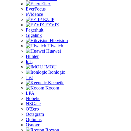
Eltex
EverFocus
eVidence
EZ-IP
EZVIZ
Fagerhult
Gigalink
Hikvision
Hiwatch
Huawei
Hunter
Idis
IMOU
Ironlogic
Just
Keenetic
Kocom
LPA
Nobelic
NSGate
O'Zero
Octagram
Optimus
Osnovo
Roxton