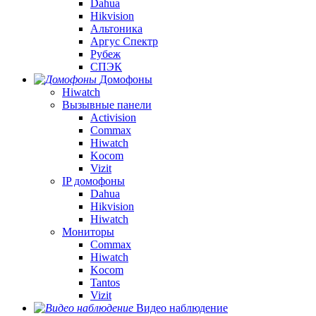
Dahua
Hikvision
Альтоника
Аргус Спектр
Рубеж
СПЭК
Домофоны
Hiwatch
Вызывные панели
Activision
Commax
Hiwatch
Kocom
Vizit
IP домофоны
Dahua
Hikvision
Hiwatch
Мониторы
Commax
Hiwatch
Kocom
Tantos
Vizit
Видео наблюдение