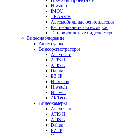
Hikvision Проектные
Hiwatch
IMOU
TRASSIR
Автомобильные регистраторы
Распознавание а/м номеров
Тепловизионные видеокамеры
Видеонаблюдение
Аксессуары
Видеорегистраторы
Activecam
ATIS H
ATIS L
Dahua
EZ-IP
Hikvision
Hiwatch
Huawei
ZKTeco
Видеокамеры
ActiveCam
ATIS H
ATIS L
Dahua
EZ-IP