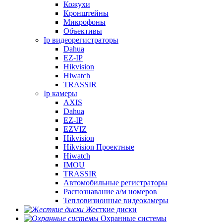
Кожухи
Кронштейны
Микрофоны
Объективы
Ip видеорегистраторы
Dahua
EZ-IP
Hikvision
Hiwatch
TRASSIR
Ip камеры
AXIS
Dahua
EZ-IP
EZVIZ
Hikvision
Hikvision Проектные
Hiwatch
IMOU
TRASSIR
Автомобильные регистраторы
Распознавание а/м номеров
Тепловизионные видеокамеры
Жесткие диски
Охранные системы