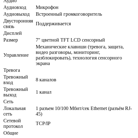
Аудио
Аудиовход
Микрофон
Аудиовыход
Встроенный громкоговоритель
Двусторонняя
Поддерживается
связь
Дисплей
Размер
7" цветной TFT LCD сенсорный
Механические клавиши (тревога, защита,
видео разговоры, мониторинг,
Управление
разблокировать), технология сенсорного
экрана
Тревога
Тревожный
8 каналов
вход
Тревожный
1 канал
выход
Сеть
Локальная
1 разъем 10/100 Мбит/сек Ethernet (разъём RJ-
сеть
45)
Сетевой
ТСР/IP
протокол
Общие