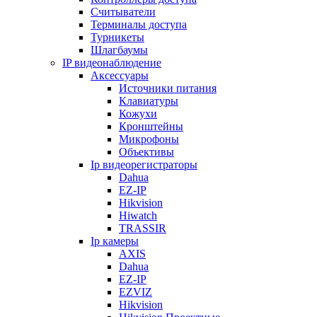
Считыватели
Терминалы доступа
Турникеты
Шлагбаумы
IP видеонаблюдение
Аксессуары
Источники питания
Клавиатуры
Кожухи
Кронштейны
Микрофоны
Объективы
Ip видеорегистраторы
Dahua
EZ-IP
Hikvision
Hiwatch
TRASSIR
Ip камеры
AXIS
Dahua
EZ-IP
EZVIZ
Hikvision