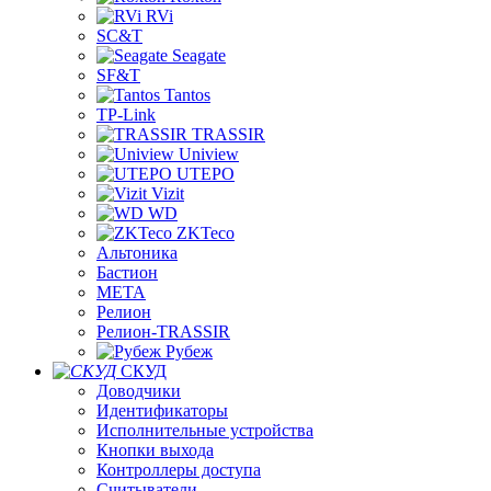
RVi
SC&T
Seagate
SF&T
Tantos
TP-Link
TRASSIR
Uniview
UTEPO
Vizit
WD
ZKTeco
Альтоника
Бастион
МЕТА
Релион
Релион-TRASSIR
Рубеж
СКУД
Доводчики
Идентификаторы
Исполнительные устройства
Кнопки выхода
Контроллеры доступа
Считыватели