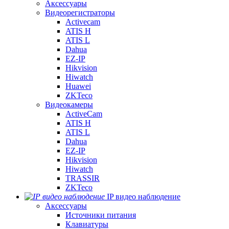
Аксессуары
Видеорегистраторы
Activecam
ATIS H
ATIS L
Dahua
EZ-IP
Hikvision
Hiwatch
Huawei
ZKTeco
Видеокамеры
ActiveCam
ATIS H
ATIS L
Dahua
EZ-IP
Hikvision
Hiwatch
TRASSIR
ZKTeco
IP видео наблюдение
Аксессуары
Источники питания
Клавиатуры