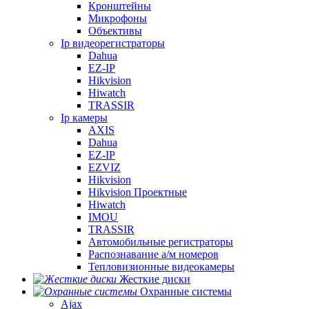
Кронштейны
Микрофоны
Объективы
Ip видеорегистраторы
Dahua
EZ-IP
Hikvision
Hiwatch
TRASSIR
Ip камеры
AXIS
Dahua
EZ-IP
EZVIZ
Hikvision
Hikvision Проектные
Hiwatch
IMOU
TRASSIR
Автомобильные регистраторы
Распознавание а/м номеров
Тепловизионные видеокамеры
Жесткие диски
Охранные системы
Ajax