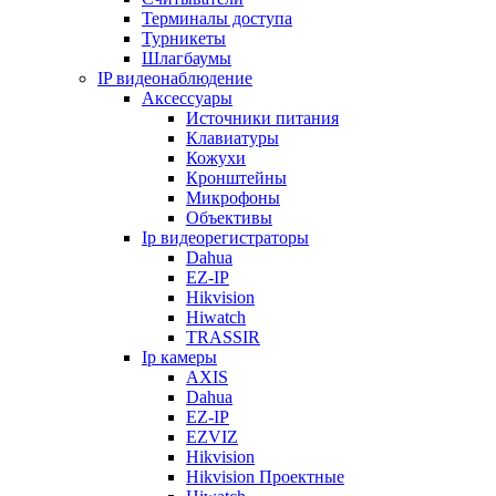
Терминалы доступа
Турникеты
Шлагбаумы
IP видеонаблюдение
Аксессуары
Источники питания
Клавиатуры
Кожухи
Кронштейны
Микрофоны
Объективы
Ip видеорегистраторы
Dahua
EZ-IP
Hikvision
Hiwatch
TRASSIR
Ip камеры
AXIS
Dahua
EZ-IP
EZVIZ
Hikvision
Hikvision Проектные