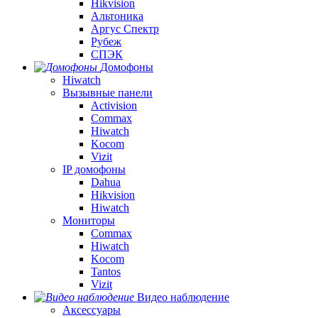
Hikvision
Альтоника
Аргус Спектр
Рубеж
СПЭК
Домофоны
Hiwatch
Вызывные панели
Activision
Commax
Hiwatch
Kocom
Vizit
IP домофоны
Dahua
Hikvision
Hiwatch
Мониторы
Commax
Hiwatch
Kocom
Tantos
Vizit
Видео наблюдение
Аксессуары