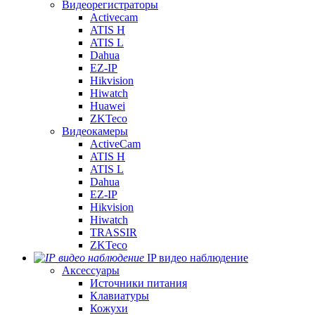
Видеорегистраторы
Activecam
ATIS H
ATIS L
Dahua
EZ-IP
Hikvision
Hiwatch
Huawei
ZKTeco
Видеокамеры
ActiveCam
ATIS H
ATIS L
Dahua
EZ-IP
Hikvision
Hiwatch
TRASSIR
ZKTeco
IP видео наблюдение
Аксессуары
Источники питания
Клавиатуры
Кожухи