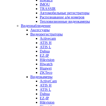
Hiwatch
IMOU
TRASSIR
Автомобильные регистраторы
Распознавание а/м номеров
Тепловизионные видеокамеры
Видеонаблюдение
Аксессуары
Видеорегистраторы
Activecam
ATIS H
ATIS L
Dahua
EZ-IP
Hikvision
Hiwatch
Huawei
ZKTeco
Видеокамеры
ActiveCam
ATIS H
ATIS L
Dahua
EZ-IP
Hikvision