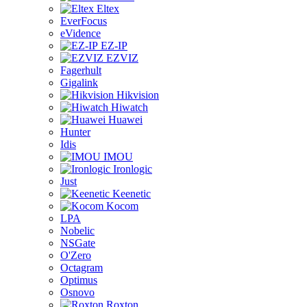
Eltex
EverFocus
eVidence
EZ-IP
EZVIZ
Fagerhult
Gigalink
Hikvision
Hiwatch
Huawei
Hunter
Idis
IMOU
Ironlogic
Just
Keenetic
Kocom
LPA
Nobelic
NSGate
O'Zero
Octagram
Optimus
Osnovo
Roxton