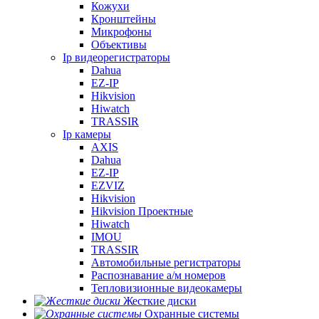
Кожухи
Кронштейны
Микрофоны
Объективы
Ip видеорегистраторы
Dahua
EZ-IP
Hikvision
Hiwatch
TRASSIR
Ip камеры
AXIS
Dahua
EZ-IP
EZVIZ
Hikvision
Hikvision Проектные
Hiwatch
IMOU
TRASSIR
Автомобильные регистраторы
Распознавание а/м номеров
Тепловизионные видеокамеры
Жесткие диски
Охранные системы