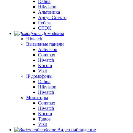
Dahua
Hikvision
Альтоника
Аргус Спектр
Рубеж
СПЭК
Домофоны
Hiwatch
Вызывные панели
Activision
Commax
Hiwatch
Kocom
Vizit
IP домофоны
Dahua
Hikvision
Hiwatch
Мониторы
Commax
Hiwatch
Kocom
Tantos
Vizit
Видео наблюдение