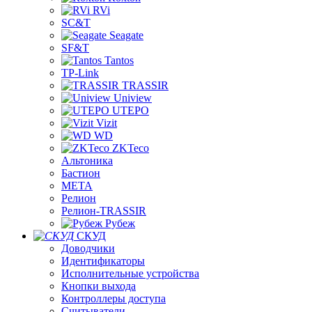
RVi
SC&T
Seagate
SF&T
Tantos
TP-Link
TRASSIR
Uniview
UTEPO
Vizit
WD
ZKTeco
Альтоника
Бастион
МЕТА
Релион
Релион-TRASSIR
Рубеж
СКУД
Доводчики
Идентификаторы
Исполнительные устройства
Кнопки выхода
Контроллеры доступа
Считыватели