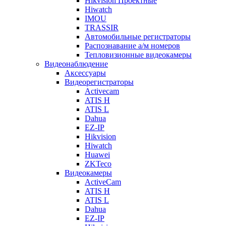
Hikvision Проектные
Hiwatch
IMOU
TRASSIR
Автомобильные регистраторы
Распознавание а/м номеров
Тепловизионные видеокамеры
Видеонаблюдение
Аксессуары
Видеорегистраторы
Activecam
ATIS H
ATIS L
Dahua
EZ-IP
Hikvision
Hiwatch
Huawei
ZKTeco
Видеокамеры
ActiveCam
ATIS H
ATIS L
Dahua
EZ-IP