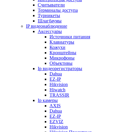
Считыватели
Терминалы доступа
Турникеты
Шлагбаумы
IP видеонаблюдение
Аксессуары
Источники питания
Клавиатуры
Кожухи
Кронштейны
Микрофоны
Объективы
Ip видеорегистраторы
Dahua
EZ-IP
Hikvision
Hiwatch
TRASSIR
Ip камеры
AXIS
Dahua
EZ-IP
EZVIZ
Hikvision