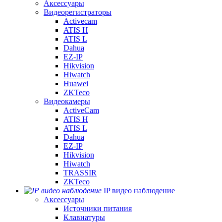
Аксессуары
Видеорегистраторы
Activecam
ATIS H
ATIS L
Dahua
EZ-IP
Hikvision
Hiwatch
Huawei
ZKTeco
Видеокамеры
ActiveCam
ATIS H
ATIS L
Dahua
EZ-IP
Hikvision
Hiwatch
TRASSIR
ZKTeco
IP видео наблюдение
Аксессуары
Источники питания
Клавиатуры