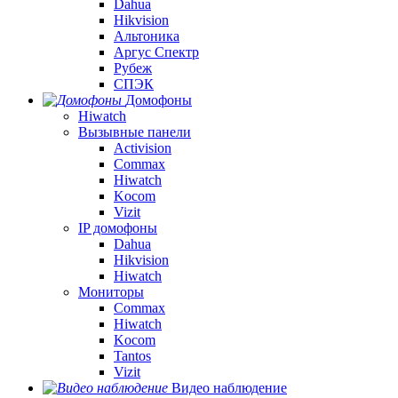
Dahua
Hikvision
Альтоника
Аргус Спектр
Рубеж
СПЭК
Домофоны
Hiwatch
Вызывные панели
Activision
Commax
Hiwatch
Kocom
Vizit
IP домофоны
Dahua
Hikvision
Hiwatch
Мониторы
Commax
Hiwatch
Kocom
Tantos
Vizit
Видео наблюдение