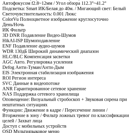
Автофокусом f2.8~12мм / Угол обзора 112.3°~41.2°
Подсветка: Smart ИК/Белая до 40м. / Мигающий свет: Белый
Светочувствительность: 0.001 Люкс
ColorVu Полноцветное изображение круглосуточно
День/Ночь
ИК Фильтр
3D DNR Подавление Видео-Шумов
HikAI-ISP Шумоподавление
ENF Подавление аудио-шумов
WDR 130дБ Широкий динамический диапазон
HLC/BLC Компенсация засветки
AGC Авто. Регулировка усиления
Defog Анти-Туман/Анти-Дым
EIS Электронная стабилизация изображения
ROI Регион интереса
SVC Данные в видеопотоке
ANR Гарантированное сетевое хранение
NAS Поддержка сетевого хранилища
Оповещение: Визуальный стробоскоп + Звуковая сирена при
нештатных ситуациях
Функции: Движение в кадре / Пересечение линии /
Вторжение в зону / Фильтр ложных тревог по классификации
целей / Захват лица
Доступ с мобильных устройств
OSD Мультиязыковое меню