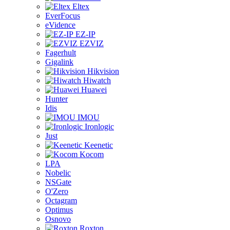
Eltex
EverFocus
eVidence
EZ-IP
EZVIZ
Fagerhult
Gigalink
Hikvision
Hiwatch
Huawei
Hunter
Idis
IMOU
Ironlogic
Just
Keenetic
Kocom
LPA
Nobelic
NSGate
O'Zero
Octagram
Optimus
Osnovo
Roxton