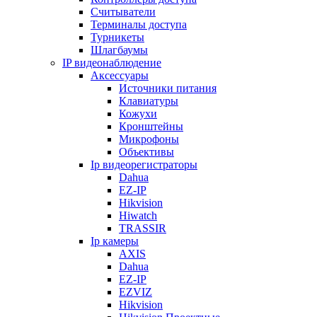
Считыватели
Терминалы доступа
Турникеты
Шлагбаумы
IP видеонаблюдение
Аксессуары
Источники питания
Клавиатуры
Кожухи
Кронштейны
Микрофоны
Объективы
Ip видеорегистраторы
Dahua
EZ-IP
Hikvision
Hiwatch
TRASSIR
Ip камеры
AXIS
Dahua
EZ-IP
EZVIZ
Hikvision