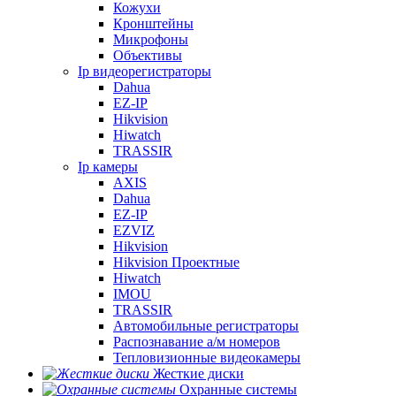
Кожухи
Кронштейны
Микрофоны
Объективы
Ip видеорегистраторы
Dahua
EZ-IP
Hikvision
Hiwatch
TRASSIR
Ip камеры
AXIS
Dahua
EZ-IP
EZVIZ
Hikvision
Hikvision Проектные
Hiwatch
IMOU
TRASSIR
Автомобильные регистраторы
Распознавание а/м номеров
Тепловизионные видеокамеры
Жесткие диски
Охранные системы