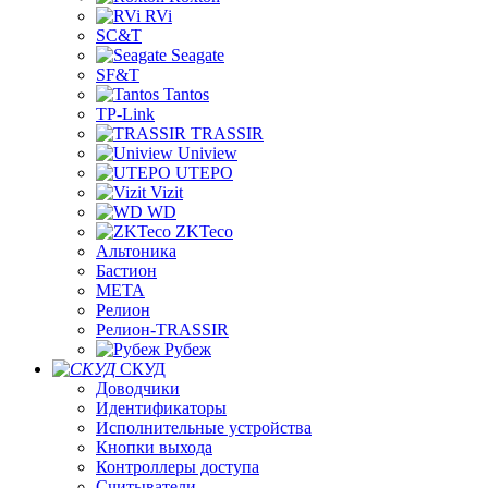
RVi
SC&T
Seagate
SF&T
Tantos
TP-Link
TRASSIR
Uniview
UTEPO
Vizit
WD
ZKTeco
Альтоника
Бастион
МЕТА
Релион
Релион-TRASSIR
Рубеж
СКУД
Доводчики
Идентификаторы
Исполнительные устройства
Кнопки выхода
Контроллеры доступа
Считыватели