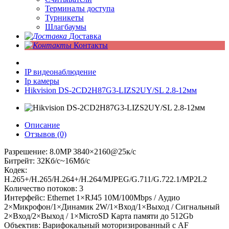
Терминалы доступа
Турникеты
Шлагбаумы
Доставка
Контакты
IP видеонаблюдение
Ip камеры
Hikvision DS-2CD2H87G3-LIZS2UY/SL 2.8-12мм
Описание
Отзывов (0)
Разрешение: 8.0MP 3840×2160@25к/с
Битрейт: 32Кб/с~16Мб/с
Кодек:
H.265+/H.265/H.264+/H.264/MJPEG/G.711/G.722.1/MP2L2
Количество потоков: 3
Интерфейс: Ethernet 1×RJ45 10M/100Mbps / Аудио
2×Микрофон/1×Динамик 2W/1×Вход/1×Выход / Сигнальный
2×Вход/2×Выход / 1×MicroSD Карта памяти до 512Gb
Объектив: Варифокальный моторизированный с AF