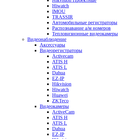
Hikvision Проектные
Hiwatch
IMOU
TRASSIR
Автомобильные регистраторы
Распознавание а/м номеров
Тепловизионные видеокамеры
Видеонаблюдение
Аксессуары
Видеорегистраторы
Activecam
ATIS H
ATIS L
Dahua
EZ-IP
Hikvision
Hiwatch
Huawei
ZKTeco
Видеокамеры
ActiveCam
ATIS H
ATIS L
Dahua
EZ-IP