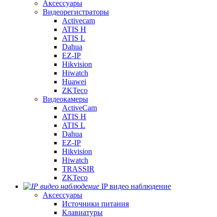
Аксессуары
Видеорегистраторы
Activecam
ATIS H
ATIS L
Dahua
EZ-IP
Hikvision
Hiwatch
Huawei
ZKTeco
Видеокамеры
ActiveCam
ATIS H
ATIS L
Dahua
EZ-IP
Hikvision
Hiwatch
TRASSIR
ZKTeco
IP видео наблюдение
Аксессуары
Источники питания
Клавиатуры