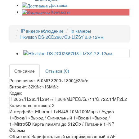
Доставка
Контакты
IP видеонаблюдение
Ip камеры
Hikvision DS-2CD2667G3-LIZSY 2.8-12мм
Описание
Отзывов (0)
Разрешение: 6.0МР 3200×1800@25к/с
Битрейт: 32Кб/с~16Мб/с
Кодек:
H.265+/H.265/H.264+/H.264/MJPEG/G.711/G.722.1/MP2L2
Количество потоков: 3
Интерфейс: Ethernet 1×RJ45 10M/100Mbps / Аудио
1×Вход/1×Выход / Сигнальный 1×Вход/1×Выход /
1×MicroSD Карта памяти до 512Gb / Питание 1×NP
Ø5.5мм
Объектив: Варифокальный моторизированный с AF