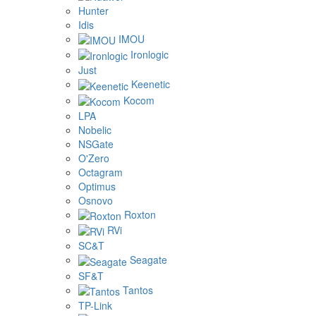
Hunter
Idis
IMOU
Ironlogic
Just
Keenetic
Kocom
LPA
Nobelic
NSGate
O'Zero
Octagram
Optimus
Osnovo
Roxton
RVi
SC&T
Seagate
SF&T
Tantos
TP-Link