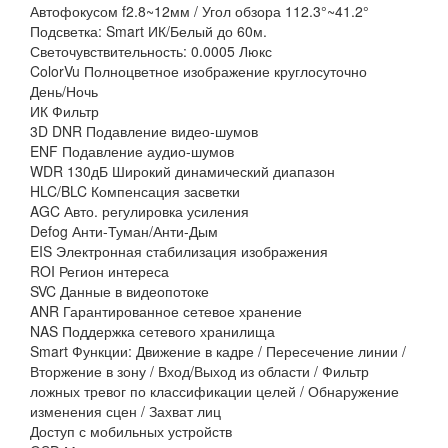
Автофокусом f2.8~12мм / Угол обзора 112.3°~41.2°
Подсветка: Smart ИК/Белый до 60м.
Светочувствительность: 0.0005 Люкс
ColorVu Полноцветное изображение круглосуточно
День/Ночь
ИК Фильтр
3D DNR Подавление видео-шумов
ENF Подавление аудио-шумов
WDR 130дБ Широкий динамический диапазон
HLC/BLC Компенсация засветки
AGC Авто. регулировка усиления
Defog Анти-Туман/Анти-Дым
EIS Электронная стабилизация изображения
ROI Регион интереса
SVC Данные в видеопотоке
ANR Гарантированное сетевое хранение
NAS Поддержка сетевого хранилища
Smart Функции: Движение в кадре / Пересечение линии /
Вторжение в зону / Вход/Выход из области / Фильтр
ложных тревог по классификации целей / Обнаружение
изменения сцен / Захват лиц
Доступ с мобильных устройств