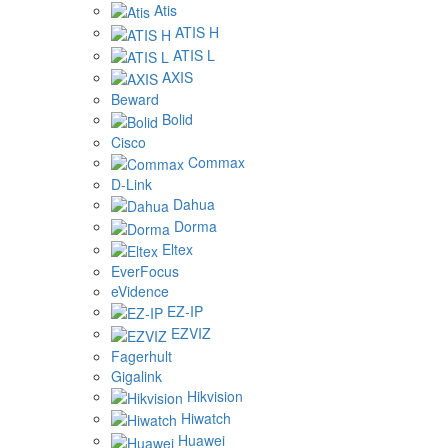
Atis
ATIS H
ATIS L
AXIS
Beward
Bolid
Cisco
Commax
D-Link
Dahua
Dorma
Eltex
EverFocus
eVidence
EZ-IP
EZVIZ
Fagerhult
Gigalink
Hikvision
Hiwatch
Huawei