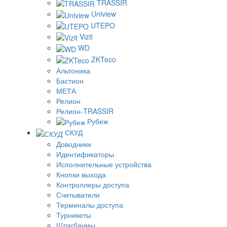
TRASSIR
Uniview
UTEPO
Vizit
WD
ZKTeco
Альтоника
Бастион
МЕТА
Релион
Релион-TRASSIR
Рубеж
СКУД
Доводчики
Идентификаторы
Исполнительные устройства
Кнопки выхода
Контроллеры доступа
Считыватели
Терминалы доступа
Турникеты
Шлагбаумы