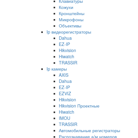
Клавиатуры
Кожухи
Кронштейны
Микрофоны
Объективы
Ip видеорегистраторы
Dahua
EZ-IP
Hikvision
Hiwatch
TRASSIR
Ip камеры
AXIS
Dahua
EZ-IP
EZVIZ
Hikvision
Hikvision Проектные
Hiwatch
IMOU
TRASSIR
Автомобильные регистраторы
Распознавание а/м номеров