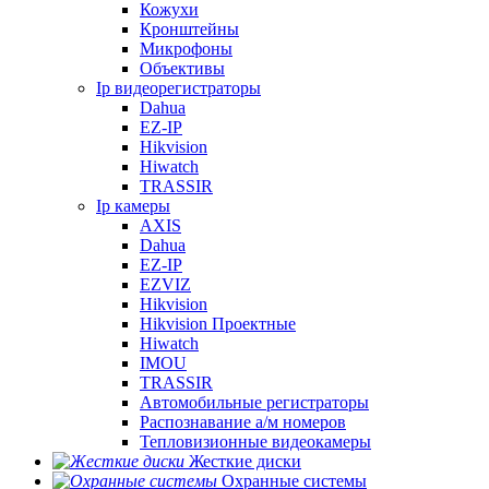
Кожухи
Кронштейны
Микрофоны
Объективы
Ip видеорегистраторы
Dahua
EZ-IP
Hikvision
Hiwatch
TRASSIR
Ip камеры
AXIS
Dahua
EZ-IP
EZVIZ
Hikvision
Hikvision Проектные
Hiwatch
IMOU
TRASSIR
Автомобильные регистраторы
Распознавание а/м номеров
Тепловизионные видеокамеры
Жесткие диски
Охранные системы