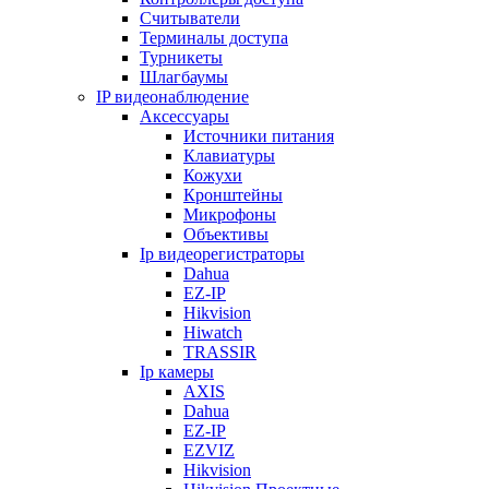
Считыватели
Терминалы доступа
Турникеты
Шлагбаумы
IP видеонаблюдение
Аксессуары
Источники питания
Клавиатуры
Кожухи
Кронштейны
Микрофоны
Объективы
Ip видеорегистраторы
Dahua
EZ-IP
Hikvision
Hiwatch
TRASSIR
Ip камеры
AXIS
Dahua
EZ-IP
EZVIZ
Hikvision