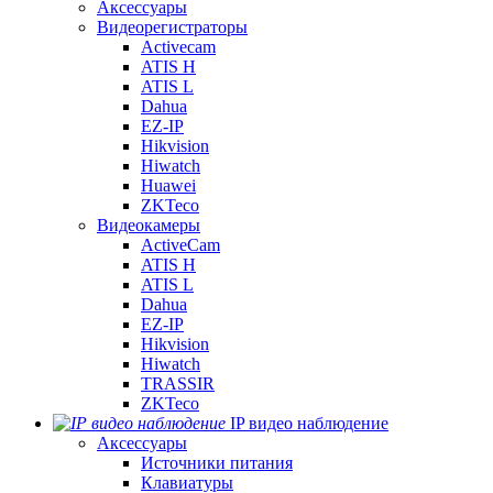
Аксессуары
Видеорегистраторы
Activecam
ATIS H
ATIS L
Dahua
EZ-IP
Hikvision
Hiwatch
Huawei
ZKTeco
Видеокамеры
ActiveCam
ATIS H
ATIS L
Dahua
EZ-IP
Hikvision
Hiwatch
TRASSIR
ZKTeco
IP видео наблюдение
Аксессуары
Источники питания
Клавиатуры