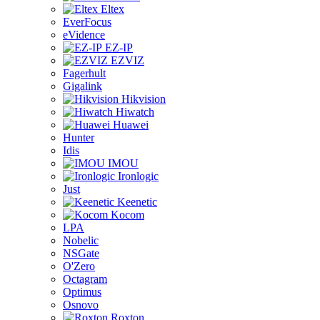
Eltex
EverFocus
eVidence
EZ-IP
EZVIZ
Fagerhult
Gigalink
Hikvision
Hiwatch
Huawei
Hunter
Idis
IMOU
Ironlogic
Just
Keenetic
Kocom
LPA
Nobelic
NSGate
O'Zero
Octagram
Optimus
Osnovo
Roxton