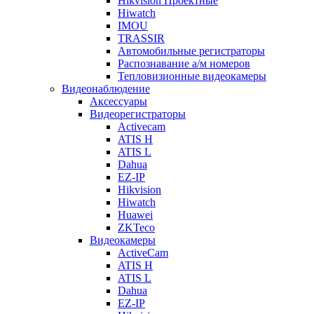
Hikvision Проектные
Hiwatch
IMOU
TRASSIR
Автомобильные регистраторы
Распознавание а/м номеров
Тепловизионные видеокамеры
Видеонаблюдение
Аксессуары
Видеорегистраторы
Activecam
ATIS H
ATIS L
Dahua
EZ-IP
Hikvision
Hiwatch
Huawei
ZKTeco
Видеокамеры
ActiveCam
ATIS H
ATIS L
Dahua
EZ-IP