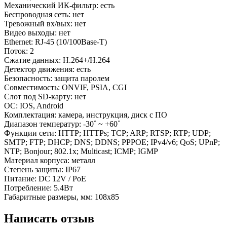
Механический ИК-фильтр: есть
Беспроводная сеть: нет
Тревожный вх/вых: нет
Видео выходы: нет
Ethernet: RJ-45 (10/100Base-T)
Поток: 2
Сжатие данных: H.264+/H.264
Детектор движения: есть
Безопасность: защита паролем
Совместимость: ONVIF, PSIA, CGI
Слот под SD-карту: нет
ОС: IOS, Android
Комплектация: камера, инструкция, диск с ПО
Диапазон температур: -30˚ ~ +60˚
Функции сети: HTTP; HTTPs; TCP; ARP; RTSP; RTP; UDP;
SMTP; FTP; DHCP; DNS; DDNS; PPPOE; IPv4/v6; QoS; UPnP;
NTP; Bonjour; 802.1x; Multicast; ICMP; IGMP
Материал корпуса: металл
Степень защиты: IP67
Питание: DC 12V / PoE
Потребление: 5.4Вт
Габаритные размеры, мм: 108x85
Написать отзыв