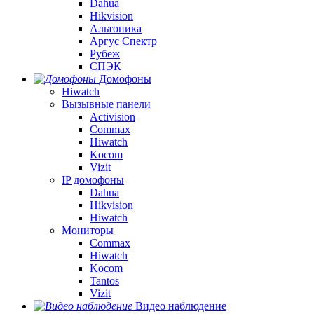
Dahua
Hikvision
Альтоника
Аргус Спектр
Рубеж
СПЭК
Домофоны
Hiwatch
Вызывные панели
Activision
Commax
Hiwatch
Kocom
Vizit
IP домофоны
Dahua
Hikvision
Hiwatch
Мониторы
Commax
Hiwatch
Kocom
Tantos
Vizit
Видео наблюдение