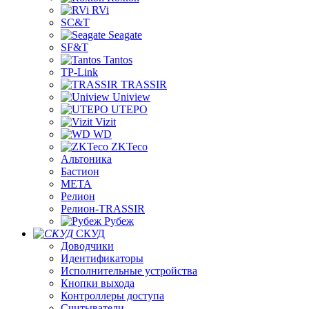
RVi
SC&T
Seagate
SF&T
Tantos
TP-Link
TRASSIR
Uniview
UTEPO
Vizit
WD
ZKTeco
Альтоника
Бастион
МЕТА
Релион
Релион-TRASSIR
Рубеж
СКУД
Доводчики
Идентификаторы
Исполнительные устройства
Кнопки выхода
Контроллеры доступа
Считыватели