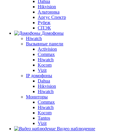
Dahua
Hikvision
Альтоника
Аргус Спектр
Рубеж
СПЭК
Домофоны
Hiwatch
Вызывные панели
Activision
Commax
Hiwatch
Kocom
Vizit
IP домофоны
Dahua
Hikvision
Hiwatch
Мониторы
Commax
Hiwatch
Kocom
Tantos
Vizit
Видео наблюдение