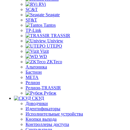
RVi
SC&T
Seagate
SF&T
Tantos
TP-Link
TRASSIR
Uniview
UTEPO
Vizit
WD
ZKTeco
Альтоника
Бастион
МЕТА
Релион
Релион-TRASSIR
Рубеж
СКУД
Доводчики
Идентификаторы
Исполнительные устройства
Кнопки выхода
Контроллеры доступа
Считыватели