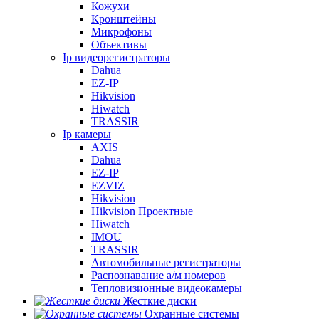
Кожухи
Кронштейны
Микрофоны
Объективы
Ip видеорегистраторы
Dahua
EZ-IP
Hikvision
Hiwatch
TRASSIR
Ip камеры
AXIS
Dahua
EZ-IP
EZVIZ
Hikvision
Hikvision Проектные
Hiwatch
IMOU
TRASSIR
Автомобильные регистраторы
Распознавание а/м номеров
Тепловизионные видеокамеры
Жесткие диски
Охранные системы