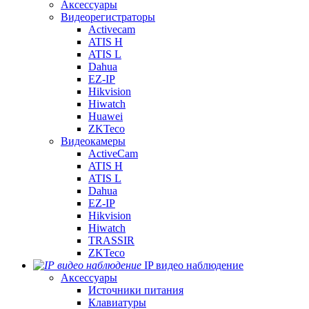
Аксессуары
Видеорегистраторы
Activecam
ATIS H
ATIS L
Dahua
EZ-IP
Hikvision
Hiwatch
Huawei
ZKTeco
Видеокамеры
ActiveCam
ATIS H
ATIS L
Dahua
EZ-IP
Hikvision
Hiwatch
TRASSIR
ZKTeco
IP видео наблюдение
Аксессуары
Источники питания
Клавиатуры