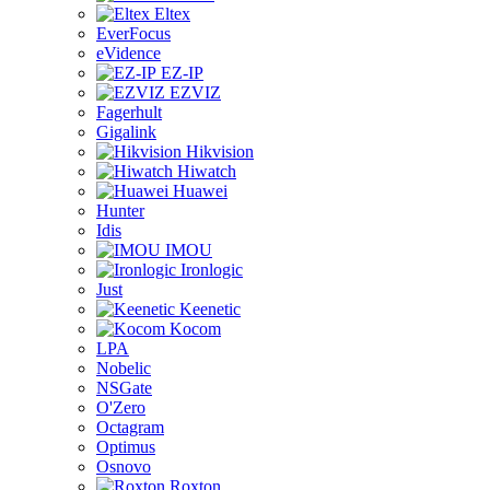
Eltex
EverFocus
eVidence
EZ-IP
EZVIZ
Fagerhult
Gigalink
Hikvision
Hiwatch
Huawei
Hunter
Idis
IMOU
Ironlogic
Just
Keenetic
Kocom
LPA
Nobelic
NSGate
O'Zero
Octagram
Optimus
Osnovo
Roxton