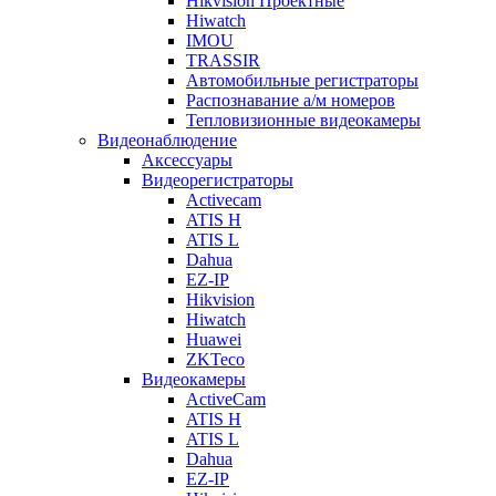
Hikvision Проектные
Hiwatch
IMOU
TRASSIR
Автомобильные регистраторы
Распознавание а/м номеров
Тепловизионные видеокамеры
Видеонаблюдение
Аксессуары
Видеорегистраторы
Activecam
ATIS H
ATIS L
Dahua
EZ-IP
Hikvision
Hiwatch
Huawei
ZKTeco
Видеокамеры
ActiveCam
ATIS H
ATIS L
Dahua
EZ-IP