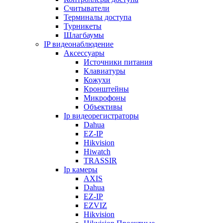
Считыватели
Терминалы доступа
Турникеты
Шлагбаумы
IP видеонаблюдение
Аксессуары
Источники питания
Клавиатуры
Кожухи
Кронштейны
Микрофоны
Объективы
Ip видеорегистраторы
Dahua
EZ-IP
Hikvision
Hiwatch
TRASSIR
Ip камеры
AXIS
Dahua
EZ-IP
EZVIZ
Hikvision