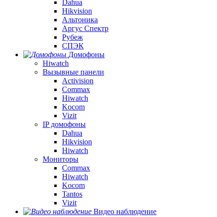
Dahua
Hikvision
Альтоника
Аргус Спектр
Рубеж
СПЭК
Домофоны
Hiwatch
Вызывные панели
Activision
Commax
Hiwatch
Kocom
Vizit
IP домофоны
Dahua
Hikvision
Hiwatch
Мониторы
Commax
Hiwatch
Kocom
Tantos
Vizit
Видео наблюдение