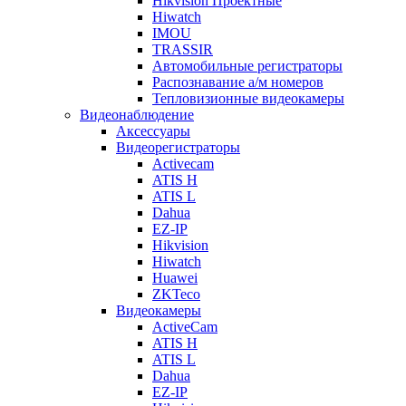
Hikvision Проектные
Hiwatch
IMOU
TRASSIR
Автомобильные регистраторы
Распознавание а/м номеров
Тепловизионные видеокамеры
Видеонаблюдение
Аксессуары
Видеорегистраторы
Activecam
ATIS H
ATIS L
Dahua
EZ-IP
Hikvision
Hiwatch
Huawei
ZKTeco
Видеокамеры
ActiveCam
ATIS H
ATIS L
Dahua
EZ-IP