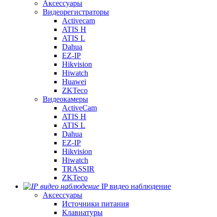
Аксессуары
Видеорегистраторы
Activecam
ATIS H
ATIS L
Dahua
EZ-IP
Hikvision
Hiwatch
Huawei
ZKTeco
Видеокамеры
ActiveCam
ATIS H
ATIS L
Dahua
EZ-IP
Hikvision
Hiwatch
TRASSIR
ZKTeco
IP видео наблюдение
Аксессуары
Источники питания
Клавиатуры