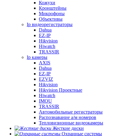
Кожухи
Кронштейны
Микрофоны
Объективы
Ip видеорегистраторы
Dahua
EZ-IP
Hikvision
Hiwatch
TRASSIR
Ip камеры
AXIS
Dahua
EZ-IP
EZVIZ
Hikvision
Hikvision Проектные
Hiwatch
IMOU
TRASSIR
Автомобильные регистраторы
Распознавание а/м номеров
Тепловизионные видеокамеры
Жесткие диски
Охранные системы