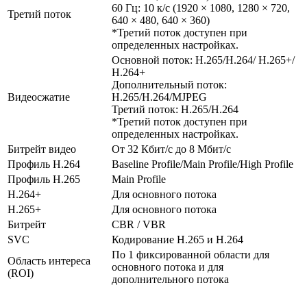
60 Гц: 10 к/с (1920 × 1080, 1280 × 720,
Третий поток
640 × 480, 640 × 360)
*Третий поток доступен при
определенных настройках.
Основной поток: H.265/H.264/ H.265+/
H.264+
Дополнительный поток:
Видеосжатие
H.265/H.264/MJPEG
Третий поток: H.265/H.264
*Третий поток доступен при
определенных настройках.
Битрейт видео
От 32 Кбит/с до 8 Мбит/с
Профиль H.264
Baseline Profile/Main Profile/High Profile
Профиль H.265
Main Profile
H.264+
Для основного потока
H.265+
Для основного потока
Битрейт
CBR / VBR
SVC
Кодирование H.265 и H.264
По 1 фиксированной области для
Область интереса
основного потока и для
(ROI)
дополнительного потока