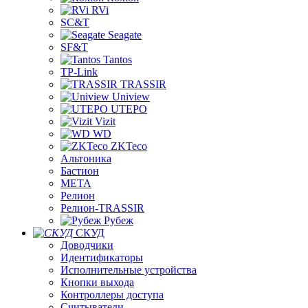
RVi
SC&T
Seagate
SF&T
Tantos
TP-Link
TRASSIR
Uniview
UTEPO
Vizit
WD
ZKTeco
Альтоника
Бастион
МЕТА
Релион
Релион-TRASSIR
Рубеж
СКУД
Доводчики
Идентификаторы
Исполнительные устройства
Кнопки выхода
Контроллеры доступа
Считыватели