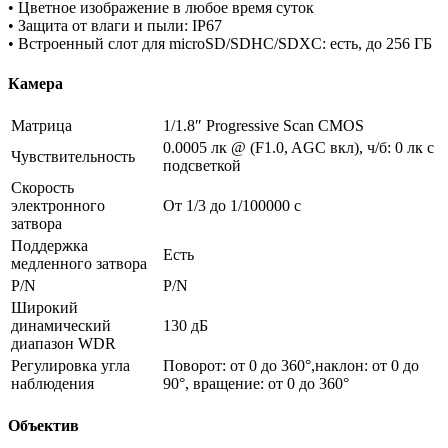
• Цветное изображение в любое время суток
• Защита от влаги и пыли: IP67
• Встроенный слот для microSD/SDHC/SDXC: есть, до 256 ГБ
Камера
Матрица
1/1.8″ Progressive Scan CMOS
0.0005 лк @ (F1.0, AGC вкл), ч/б: 0 лк с
Чувствительность
подсветкой
Скорость
электронного
От 1/3 до 1/100000 с
затвора
Поддержка
Есть
медленного затвора
P/N
P/N
Широкий
динамический
130 дБ
диапазон WDR
Регулировка угла
Поворот: от 0 до 360°,наклон: от 0 до
наблюдения
90°, вращение: от 0 до 360°
Объектив