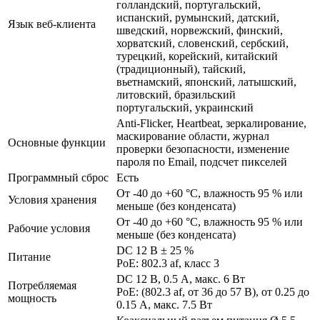
голландский, португальский,
испанский, румынский, датский,
Язык веб-клиента
шведский, норвежский, финский,
хорватский, словенский, сербский,
турецкий, корейский, китайский
(традиционный), тайский,
вьетнамский, японский, латышский,
литовский, бразильский
португальский, украинский
Anti-Flicker, Heartbeat, зеркалирование,
маскирование области, журнал
Основные функции
проверки безопасности, изменение
пароля по Email, подсчет пикселей
Программный сброс
Есть
От -40 до +60 °C, влажность 95 % или
Условия хранения
меньше (без конденсата)
От -40 до +60 °C, влажность 95 % или
Рабочие условия
меньше (без конденсата)
DC 12 В ± 25 %
Питание
PoE: 802.3 af, класс 3
DC 12 В, 0.5 A, макс. 6 Вт
Потребляемая
PoE: (802.3 af, от 36 до 57 В), от 0.25 до
мощность
0.15 A, макс. 7.5 Вт