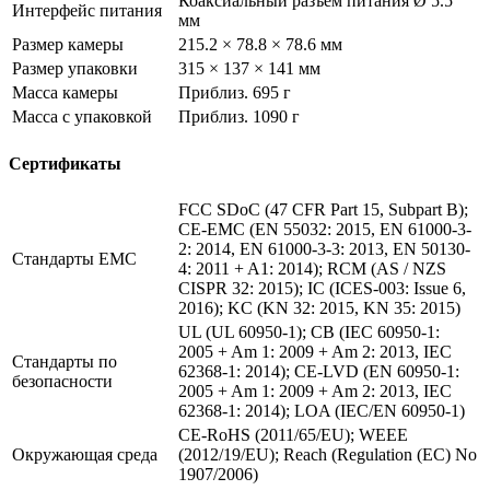
Коаксиальный разъем питания Ø 5.5
Интерфейс питания
мм
Размер камеры
215.2 × 78.8 × 78.6 мм
Размер упаковки
315 × 137 × 141 мм
Масса камеры
Приблиз. 695 г
Масса с упаковкой
Приблиз. 1090 г
Сертификаты
FCC SDoC (47 CFR Part 15, Subpart B);
CE-EMC (EN 55032: 2015, EN 61000-3-
2: 2014, EN 61000-3-3: 2013, EN 50130-
Стандарты EMC
4: 2011 + A1: 2014); RCM (AS / NZS
CISPR 32: 2015); IC (ICES-003: Issue 6,
2016); KC (KN 32: 2015, KN 35: 2015)
UL (UL 60950-1); CB (IEC 60950-1:
2005 + Am 1: 2009 + Am 2: 2013, IEC
Стандарты по
62368-1: 2014); CE-LVD (EN 60950-1:
безопасности
2005 + Am 1: 2009 + Am 2: 2013, IEC
62368-1: 2014); LOA (IEC/EN 60950-1)
CE-RoHS (2011/65/EU); WEEE
Окружающая среда
(2012/19/EU); Reach (Regulation (EC) No
1907/2006)