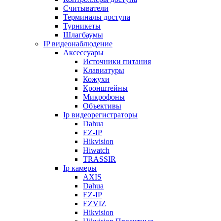
Считыватели
Терминалы доступа
Турникеты
Шлагбаумы
IP видеонаблюдение
Аксессуары
Источники питания
Клавиатуры
Кожухи
Кронштейны
Микрофоны
Объективы
Ip видеорегистраторы
Dahua
EZ-IP
Hikvision
Hiwatch
TRASSIR
Ip камеры
AXIS
Dahua
EZ-IP
EZVIZ
Hikvision