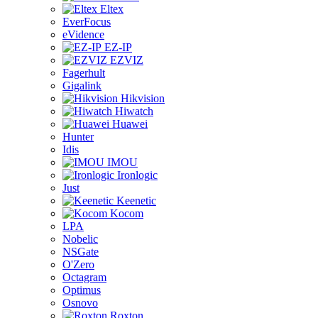
Eltex
EverFocus
eVidence
EZ-IP
EZVIZ
Fagerhult
Gigalink
Hikvision
Hiwatch
Huawei
Hunter
Idis
IMOU
Ironlogic
Just
Keenetic
Kocom
LPA
Nobelic
NSGate
O'Zero
Octagram
Optimus
Osnovo
Roxton