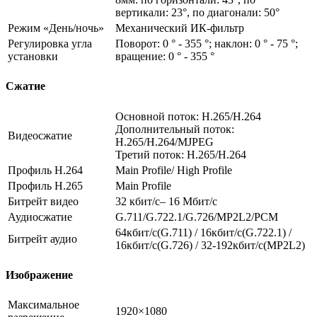
вертикали: 23°, по диагонали: 50°
Режим «День/ночь»
Механический ИК-фильтр
Регулировка угла
Поворот: 0 ° - 355 °; наклон: 0 ° - 75 °;
установки
вращение: 0 ° - 355 °
Сжатие
Основной поток: H.265/H.264
Дополнительный поток:
Видеосжатие
H.265/H.264/MJPEG
Третий поток: H.265/H.264
Профиль H.264
Main Profile/ High Profile
Профиль H.265
Main Profile
Битрейт видео
32 кбит/с– 16 Мбит/с
Аудиосжатие
G.711/G.722.1/G.726/MP2L2/PCM
64кбит/с(G.711) / 16кбит/с(G.722.1) /
Битрейт аудио
16кбит/с(G.726) / 32-192кбит/с(MP2L2)
Изображение
Максимальное
1920×1080