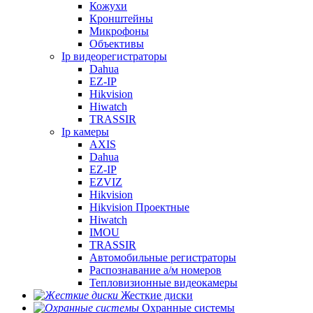
Кожухи
Кронштейны
Микрофоны
Объективы
Ip видеорегистраторы
Dahua
EZ-IP
Hikvision
Hiwatch
TRASSIR
Ip камеры
AXIS
Dahua
EZ-IP
EZVIZ
Hikvision
Hikvision Проектные
Hiwatch
IMOU
TRASSIR
Автомобильные регистраторы
Распознавание а/м номеров
Тепловизионные видеокамеры
Жесткие диски
Охранные системы