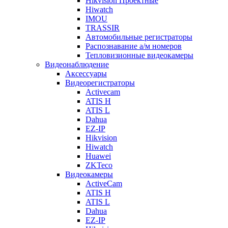
Hikvision Проектные
Hiwatch
IMOU
TRASSIR
Автомобильные регистраторы
Распознавание а/м номеров
Тепловизионные видеокамеры
Видеонаблюдение
Аксессуары
Видеорегистраторы
Activecam
ATIS H
ATIS L
Dahua
EZ-IP
Hikvision
Hiwatch
Huawei
ZKTeco
Видеокамеры
ActiveCam
ATIS H
ATIS L
Dahua
EZ-IP