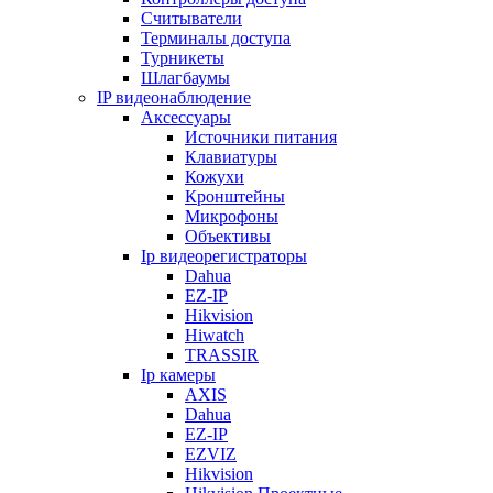
Считыватели
Терминалы доступа
Турникеты
Шлагбаумы
IP видеонаблюдение
Аксессуары
Источники питания
Клавиатуры
Кожухи
Кронштейны
Микрофоны
Объективы
Ip видеорегистраторы
Dahua
EZ-IP
Hikvision
Hiwatch
TRASSIR
Ip камеры
AXIS
Dahua
EZ-IP
EZVIZ
Hikvision