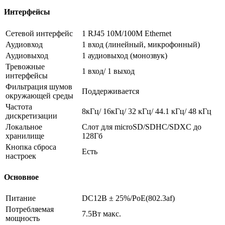
Интерфейсы
Сетевой интерфейс
1 RJ45 10M/100M Ethernet
Аудиовход
1 вход (линейный, микрофонный)
Аудиовыход
1 аудиовыход (монозвук)
Тревожные
1 вход/ 1 выход
интерфейсы
Фильтрация шумов
Поддерживается
окружающей среды
Частота
8кГц/ 16кГц/ 32 кГц/ 44.1 кГц/ 48 кГц
дискретизации
Локальное
Слот для microSD/SDHC/SDXC до
хранилище
128Гб
Кнопка сброса
Есть
настроек
Основное
Питание
DC12В ± 25%/PoE(802.3af)
Потребляемая
7.5Вт макс.
мощность