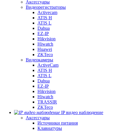
Аксессуары
Видеорегистраторы
Activecam
ATIS H
ATIS L
Dahua
EZ-IP
Hikvision
Hiwatch
Huawei
ZKTeco
Видеокамеры
ActiveCam
ATIS H
ATIS L
Dahua
EZ-IP
Hikvision
Hiwatch
TRASSIR
ZKTeco
IP видео наблюдение
Аксессуары
Источники питания
Клавиатуры