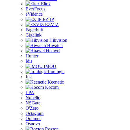
Eltex
EverFocus
eVidence
EZ-IP
EZVIZ
Fagerhult
Gigalink
Hikvision
Hiwatch
Huawei
Hunter
Idis
IMOU
Ironlogic
Just
Keenetic
Kocom
LPA
Nobelic
NSGate
O'Zero
Octagram
Optimus
Osnovo
Roxton