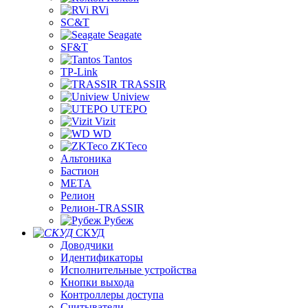
RVi
SC&T
Seagate
SF&T
Tantos
TP-Link
TRASSIR
Uniview
UTEPO
Vizit
WD
ZKTeco
Альтоника
Бастион
МЕТА
Релион
Релион-TRASSIR
Рубеж
СКУД
Доводчики
Идентификаторы
Исполнительные устройства
Кнопки выхода
Контроллеры доступа
Считыватели