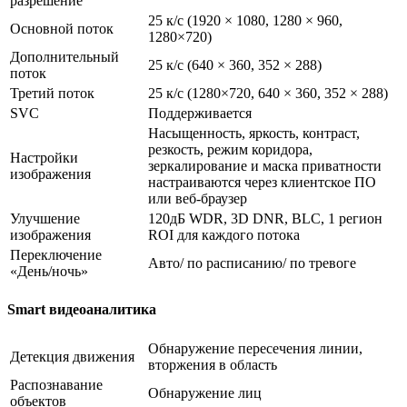
разрешение
25 к/с (1920 × 1080, 1280 × 960,
Основной поток
1280×720)
Дополнительный
25 к/с (640 × 360, 352 × 288)
поток
Третий поток
25 к/с (1280×720, 640 × 360, 352 × 288)
SVC
Поддерживается
Насыщенность, яркость, контраст,
резкость, режим коридора,
Настройки
зеркалирование и маска приватности
изображения
настраиваются через клиентское ПО
или веб-браузер
Улучшение
120дБ WDR, 3D DNR, BLC, 1 регион
изображения
ROI для каждого потока
Переключение
Авто/ по расписанию/ по тревоге
«День/ночь»
Smart видеоаналитика
Обнаружение пересечения линии,
Детекция движения
вторжения в область
Распознавание
Обнаружение лиц
объектов