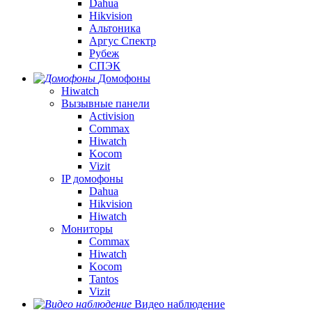
Dahua
Hikvision
Альтоника
Аргус Спектр
Рубеж
СПЭК
Домофоны
Hiwatch
Вызывные панели
Activision
Commax
Hiwatch
Kocom
Vizit
IP домофоны
Dahua
Hikvision
Hiwatch
Мониторы
Commax
Hiwatch
Kocom
Tantos
Vizit
Видео наблюдение