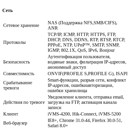
Сеть
NAS (Поддержка NFS,SMB/CIFS),
Сетевое хранение
ANR
TCP/IP, ICMP, HTTP, HTTPS, FTP,
DHCP, DNS, DDNS, RTP, RTSP, RTCP,
Протоколы
PPPoE, NTP, UPnP™, SMTP, SNMP,
IGMP, 802.1X, QoS, IPv6, Bonjour
Аутентификация пользователя,
Безопасность
водяные знаки, фильтрация IP-адресов,
анонимный доступ
Совместимость
ONVIF(PROFILE S,PROFILE G), ISAPI
Smart-функции, разрыв сети, конфликт
Срабатывание
IP-адресов, ошибкиавторизации,
тревоги
ошибки хранилища
Уведомление клиента, отправка email,
Действия по тревоге
загрузка на FTP, активация канала
записи
Клиент
iVMS-4200, Hik-Connect, iVMS-5200
IE8+, Chrome 31.0-44, Firefox 30.0-51,
Веб-браузер
Safari 8.0+