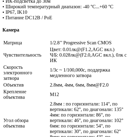
• ИК-подсветка до 30м
• Широкий температурный диапазон: -40 °C...+60 °C
• IP67, IK10
• Питание DC12В / PoE
Камера
Матрица
1/2.8’’ Progressive Scan CMOS
Цвет: 0.01лк@(F1.2,AGC вкл.)
Чувствительность
Ч/Б: 0.028лк@(F2.0,AGC вкл.), 0лк с
ИК
Скорость
1/3с ~ 1/100,000с, поддержка
электронного
медленного затвора
затвора
Объектив
2.8мм, 4мм, 6мм, 8мм@F2.0
Крепление
M12
объектива
2.8мм : по горизонтали: 114°, по
вертикали: 62°, по диагонали: 135°
4мм: по горизонтали: 86°, по
Угол обзора
вертикали: 46°, по диагонали: 102°
объектива
6мм: по горизонтали: 54°, по
вертикали: 30°, по диагонали: 62°
8мм: по горизонтали: 43°, по