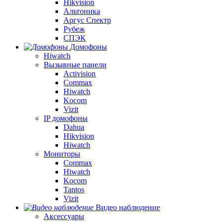
Hikvision
Альтоника
Аргус Спектр
Рубеж
СПЭК
Домофоны
Hiwatch
Вызывные панели
Activision
Commax
Hiwatch
Kocom
Vizit
IP домофоны
Dahua
Hikvision
Hiwatch
Мониторы
Commax
Hiwatch
Kocom
Tantos
Vizit
Видео наблюдение
Аксессуары