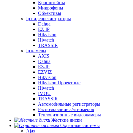
Кронштейны
Микрофоны
Объективы
Ip видеорегистраторы
Dahua
EZ-IP
Hikvision
Hiwatch
TRASSIR
Ip камеры
AXIS
Dahua
EZ-IP
EZVIZ
Hikvision
Hikvision Проектные
Hiwatch
IMOU
TRASSIR
Автомобильные регистраторы
Распознавание а/м номеров
Тепловизионные видеокамеры
Жесткие диски
Охранные системы
Ajax