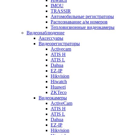
Hiwatch
IMOU
TRASSIR
Автомобильные регистраторы
Распознавание а/м номеров
Тепловизионные видеокамеры
Видеонаблюдение
Аксессуары
Видеорегистраторы
Activecam
ATIS H
ATIS L
Dahua
EZ-IP
Hikvision
Hiwatch
Huawei
ZKTeco
Видеокамеры
ActiveCam
ATIS H
ATIS L
Dahua
EZ-IP
Hikvision