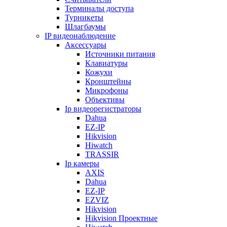
Терминалы доступа
Турникеты
Шлагбаумы
IP видеонаблюдение
Аксессуары
Источники питания
Клавиатуры
Кожухи
Кронштейны
Микрофоны
Объективы
Ip видеорегистраторы
Dahua
EZ-IP
Hikvision
Hiwatch
TRASSIR
Ip камеры
AXIS
Dahua
EZ-IP
EZVIZ
Hikvision
Hikvision Проектные