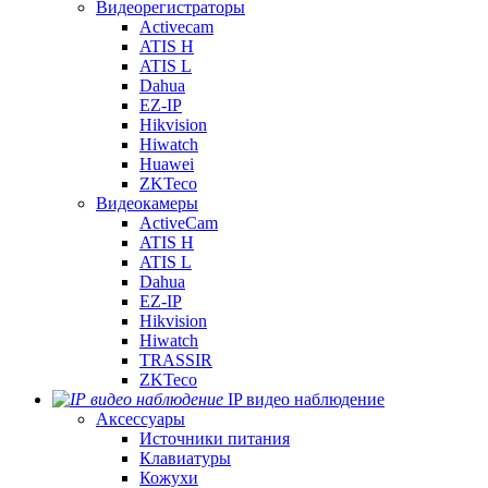
Видеорегистраторы
Activecam
ATIS H
ATIS L
Dahua
EZ-IP
Hikvision
Hiwatch
Huawei
ZKTeco
Видеокамеры
ActiveCam
ATIS H
ATIS L
Dahua
EZ-IP
Hikvision
Hiwatch
TRASSIR
ZKTeco
IP видео наблюдение
Аксессуары
Источники питания
Клавиатуры
Кожухи