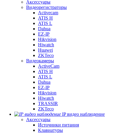
Аксессуары
Видеорегистраторы
Activecam
ATIS H
ATIS L
Dahua
EZ-IP
Hikvision
Hiwatch
Huawei
ZKTeco
Видеокамеры
ActiveCam
ATIS H
ATIS L
Dahua
EZ-IP
Hikvision
Hiwatch
TRASSIR
ZKTeco
IP видео наблюдение
Аксессуары
Источники питания
Клавиатуры