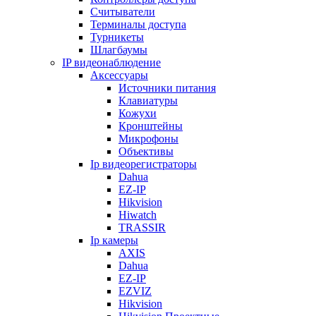
Считыватели
Терминалы доступа
Турникеты
Шлагбаумы
IP видеонаблюдение
Аксессуары
Источники питания
Клавиатуры
Кожухи
Кронштейны
Микрофоны
Объективы
Ip видеорегистраторы
Dahua
EZ-IP
Hikvision
Hiwatch
TRASSIR
Ip камеры
AXIS
Dahua
EZ-IP
EZVIZ
Hikvision