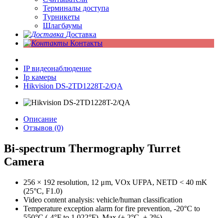
Терминалы доступа
Турникеты
Шлагбаумы
Доставка
Контакты
IP видеонаблюдение
Ip камеры
Hikvision DS-2TD1228T-2/QA
Описание
Отзывов (0)
Bi-spectrum Thermography Turret
Camera
256 × 192 resolution, 12 μm, VOx UFPA, NETD < 40 mK
(25°C, F1.0)
Video content analysis: vehicle/human classification
Temperature exception alarm for fire prevention, -20°C to
550°C (-4°F to 1,022°F), Max (± 2°C, ± 2%)