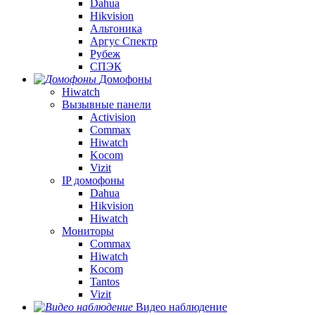
Dahua
Hikvision
Альтоника
Аргус Спектр
Рубеж
СПЭК
Домофоны
Hiwatch
Вызывные панели
Activision
Commax
Hiwatch
Kocom
Vizit
IP домофоны
Dahua
Hikvision
Hiwatch
Мониторы
Commax
Hiwatch
Kocom
Tantos
Vizit
Видео наблюдение