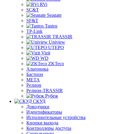
RVi
SC&T
Seagate
SF&T
Tantos
TP-Link
TRASSIR
Uniview
UTEPO
Vizit
WD
ZKTeco
Альтоника
Бастион
МЕТА
Релион
Релион-TRASSIR
Рубеж
СКУД
Доводчики
Идентификаторы
Исполнительные устройства
Кнопки выхода
Контроллеры доступа
Считыватели