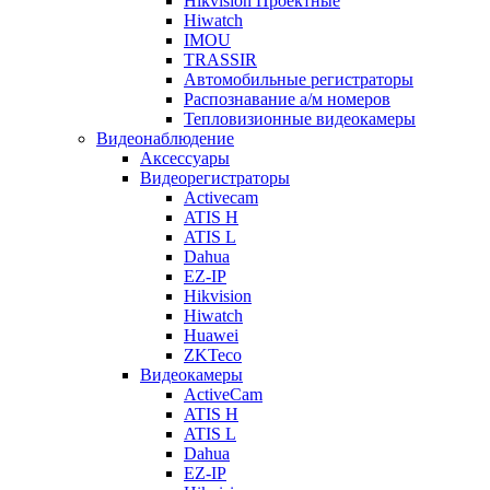
Hikvision Проектные
Hiwatch
IMOU
TRASSIR
Автомобильные регистраторы
Распознавание а/м номеров
Тепловизионные видеокамеры
Видеонаблюдение
Аксессуары
Видеорегистраторы
Activecam
ATIS H
ATIS L
Dahua
EZ-IP
Hikvision
Hiwatch
Huawei
ZKTeco
Видеокамеры
ActiveCam
ATIS H
ATIS L
Dahua
EZ-IP