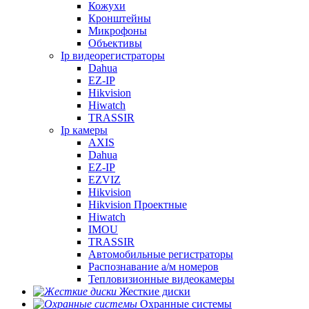
Кожухи
Кронштейны
Микрофоны
Объективы
Ip видеорегистраторы
Dahua
EZ-IP
Hikvision
Hiwatch
TRASSIR
Ip камеры
AXIS
Dahua
EZ-IP
EZVIZ
Hikvision
Hikvision Проектные
Hiwatch
IMOU
TRASSIR
Автомобильные регистраторы
Распознавание а/м номеров
Тепловизионные видеокамеры
Жесткие диски
Охранные системы