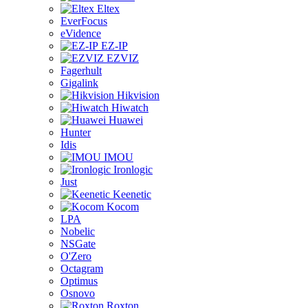
Eltex
EverFocus
eVidence
EZ-IP
EZVIZ
Fagerhult
Gigalink
Hikvision
Hiwatch
Huawei
Hunter
Idis
IMOU
Ironlogic
Just
Keenetic
Kocom
LPA
Nobelic
NSGate
O'Zero
Octagram
Optimus
Osnovo
Roxton