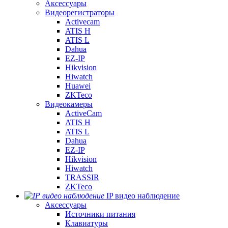
Аксессуары
Видеорегистраторы
Activecam
ATIS H
ATIS L
Dahua
EZ-IP
Hikvision
Hiwatch
Huawei
ZKTeco
Видеокамеры
ActiveCam
ATIS H
ATIS L
Dahua
EZ-IP
Hikvision
Hiwatch
TRASSIR
ZKTeco
IP видео наблюдение
Аксессуары
Источники питания
Клавиатуры