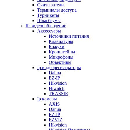
Считыватели
Терминалы доступа
Турникеты
Шлагбаумы
IP видеонаблюдение
Аксессуары
Источники питания
Клавиатуры
Кожухи
Кронштейны
Микрофоны
Объективы
Ip видеорегистраторы
Dahua
EZ-IP
Hikvision
Hiwatch
TRASSIR
Ip камеры
AXIS
Dahua
EZ-IP
EZVIZ
Hikvision