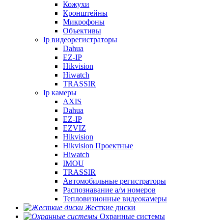
Кожухи
Кронштейны
Микрофоны
Объективы
Ip видеорегистраторы
Dahua
EZ-IP
Hikvision
Hiwatch
TRASSIR
Ip камеры
AXIS
Dahua
EZ-IP
EZVIZ
Hikvision
Hikvision Проектные
Hiwatch
IMOU
TRASSIR
Автомобильные регистраторы
Распознавание а/м номеров
Тепловизионные видеокамеры
Жесткие диски
Охранные системы