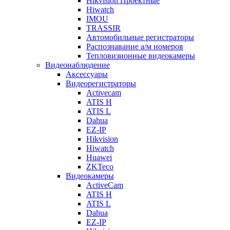
Hikvision Проектные
Hiwatch
IMOU
TRASSIR
Автомобильные регистраторы
Распознавание а/м номеров
Тепловизионные видеокамеры
Видеонаблюдение
Аксессуары
Видеорегистраторы
Activecam
ATIS H
ATIS L
Dahua
EZ-IP
Hikvision
Hiwatch
Huawei
ZKTeco
Видеокамеры
ActiveCam
ATIS H
ATIS L
Dahua
EZ-IP