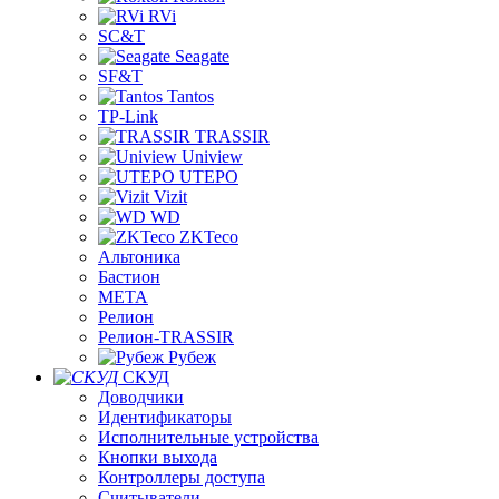
RVi
SC&T
Seagate
SF&T
Tantos
TP-Link
TRASSIR
Uniview
UTEPO
Vizit
WD
ZKTeco
Альтоника
Бастион
МЕТА
Релион
Релион-TRASSIR
Рубеж
СКУД
Доводчики
Идентификаторы
Исполнительные устройства
Кнопки выхода
Контроллеры доступа
Считыватели