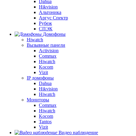
Dahua
Hikvision
Альтоника
Аргус Спектр
Рубеж
СПЭК
Домофоны
Hiwatch
Вызывные панели
Activision
Commax
Hiwatch
Kocom
Vizit
IP домофоны
Dahua
Hikvision
Hiwatch
Мониторы
Commax
Hiwatch
Kocom
Tantos
Vizit
Видео наблюдение