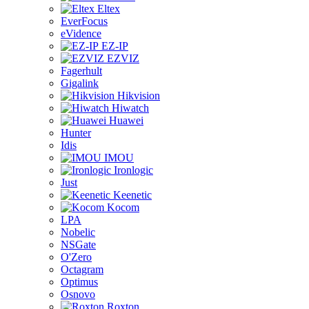
Eltex
EverFocus
eVidence
EZ-IP
EZVIZ
Fagerhult
Gigalink
Hikvision
Hiwatch
Huawei
Hunter
Idis
IMOU
Ironlogic
Just
Keenetic
Kocom
LPA
Nobelic
NSGate
O'Zero
Octagram
Optimus
Osnovo
Roxton