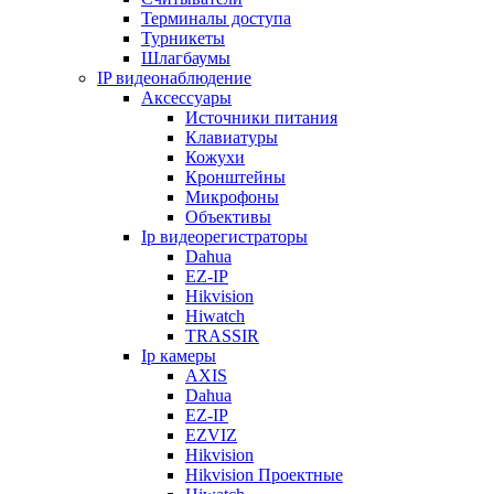
Терминалы доступа
Турникеты
Шлагбаумы
IP видеонаблюдение
Аксессуары
Источники питания
Клавиатуры
Кожухи
Кронштейны
Микрофоны
Объективы
Ip видеорегистраторы
Dahua
EZ-IP
Hikvision
Hiwatch
TRASSIR
Ip камеры
AXIS
Dahua
EZ-IP
EZVIZ
Hikvision
Hikvision Проектные