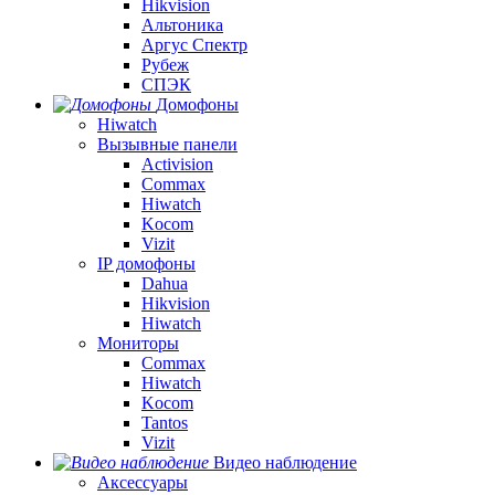
Hikvision
Альтоника
Аргус Спектр
Рубеж
СПЭК
Домофоны
Hiwatch
Вызывные панели
Activision
Commax
Hiwatch
Kocom
Vizit
IP домофоны
Dahua
Hikvision
Hiwatch
Мониторы
Commax
Hiwatch
Kocom
Tantos
Vizit
Видео наблюдение
Аксессуары