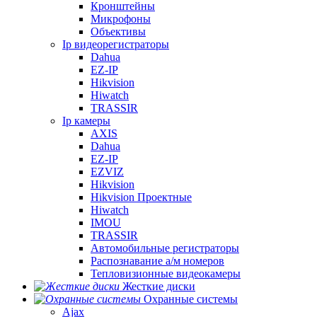
Кронштейны
Микрофоны
Объективы
Ip видеорегистраторы
Dahua
EZ-IP
Hikvision
Hiwatch
TRASSIR
Ip камеры
AXIS
Dahua
EZ-IP
EZVIZ
Hikvision
Hikvision Проектные
Hiwatch
IMOU
TRASSIR
Автомобильные регистраторы
Распознавание а/м номеров
Тепловизионные видеокамеры
Жесткие диски
Охранные системы
Ajax