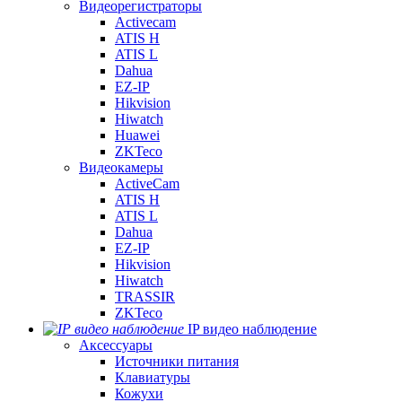
Видеорегистраторы
Activecam
ATIS H
ATIS L
Dahua
EZ-IP
Hikvision
Hiwatch
Huawei
ZKTeco
Видеокамеры
ActiveCam
ATIS H
ATIS L
Dahua
EZ-IP
Hikvision
Hiwatch
TRASSIR
ZKTeco
IP видео наблюдение
Аксессуары
Источники питания
Клавиатуры
Кожухи