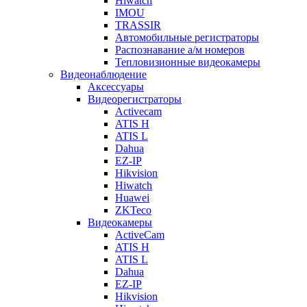
Hiwatch
IMOU
TRASSIR
Автомобильные регистраторы
Распознавание а/м номеров
Тепловизионные видеокамеры
Видеонаблюдение
Аксессуары
Видеорегистраторы
Activecam
ATIS H
ATIS L
Dahua
EZ-IP
Hikvision
Hiwatch
Huawei
ZKTeco
Видеокамеры
ActiveCam
ATIS H
ATIS L
Dahua
EZ-IP
Hikvision