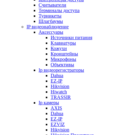
Считыватели
Терминалы доступа
Турникеты
Шлагбаумы
IP видеонаблюдение
Аксессуары
Источники питания
Клавиатуры
Кожухи
Кронштейны
Микрофоны
Объективы
Ip видеорегистраторы
Dahua
EZ-IP
Hikvision
Hiwatch
TRASSIR
Ip камеры
AXIS
Dahua
EZ-IP
EZVIZ
Hikvision