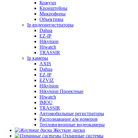
Кожухи
Кронштейны
Микрофоны
Объективы
Ip видеорегистраторы
Dahua
EZ-IP
Hikvision
Hiwatch
TRASSIR
Ip камеры
AXIS
Dahua
EZ-IP
EZVIZ
Hikvision
Hikvision Проектные
Hiwatch
IMOU
TRASSIR
Автомобильные регистраторы
Распознавание а/м номеров
Тепловизионные видеокамеры
Жесткие диски
Охранные системы