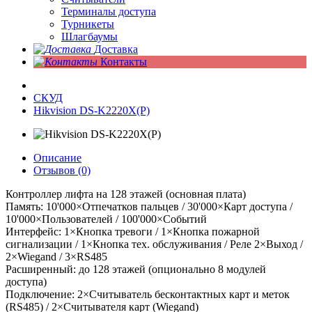
Терминалы доступа
Турникеты
Шлагбаумы
Доставка
Контакты
СКУД
Hikvision DS-K2220X(P)
Описание
Отзывов (0)
Контроллер лифта на 128 этажей (основная плата)
Память: 10'000×Отпечатков пальцев / 30'000×Карт доступа /
10'000×Пользователей / 100'000×Событий
Интерфейс: 1×Кнопка тревоги / 1×Кнопка пожарной
сигнализации / 1×Кнопка тех. обслуживания / Реле 2×Выход /
2×Wiegand / 3×RS485
Расширенный: до 128 этажей (опционально 8 модулей
доступа)
Подключение: 2×Считыватель бесконтактных карт и меток
(RS485) / 2×Считывателя карт (Wiegand)