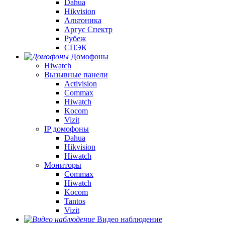
Dahua
Hikvision
Альтоника
Аргус Спектр
Рубеж
СПЭК
Домофоны
Hiwatch
Вызывные панели
Activision
Commax
Hiwatch
Kocom
Vizit
IP домофоны
Dahua
Hikvision
Hiwatch
Мониторы
Commax
Hiwatch
Kocom
Tantos
Vizit
Видео наблюдение