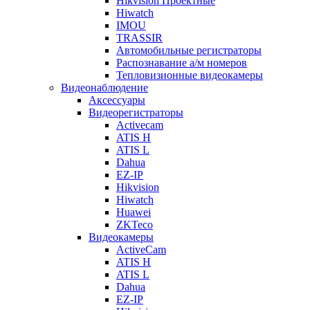
Hikvision Проектные
Hiwatch
IMOU
TRASSIR
Автомобильные регистраторы
Распознавание а/м номеров
Тепловизионные видеокамеры
Видеонаблюдение
Аксессуары
Видеорегистраторы
Activecam
ATIS H
ATIS L
Dahua
EZ-IP
Hikvision
Hiwatch
Huawei
ZKTeco
Видеокамеры
ActiveCam
ATIS H
ATIS L
Dahua
EZ-IP