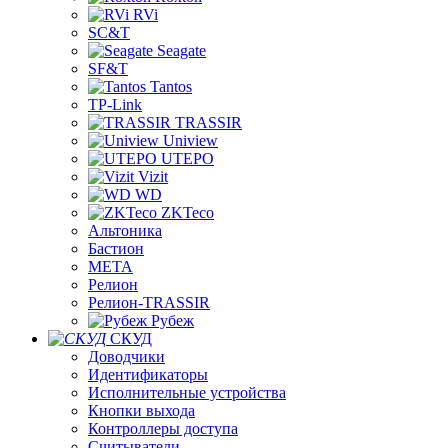
RVi
SC&T
Seagate
SF&T
Tantos
TP-Link
TRASSIR
Uniview
UTEPO
Vizit
WD
ZKTeco
Альтоника
Бастион
МЕТА
Релион
Релион-TRASSIR
Рубеж
СКУД
Доводчики
Идентификаторы
Исполнительные устройства
Кнопки выхода
Контроллеры доступа
Считыватели