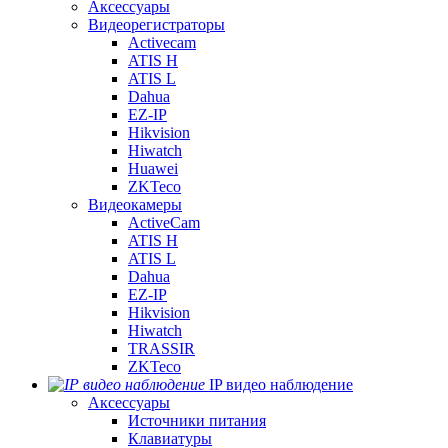
Аксессуары
Видеорегистраторы
Activecam
ATIS H
ATIS L
Dahua
EZ-IP
Hikvision
Hiwatch
Huawei
ZKTeco
Видеокамеры
ActiveCam
ATIS H
ATIS L
Dahua
EZ-IP
Hikvision
Hiwatch
TRASSIR
ZKTeco
IP видео наблюдение
Аксессуары
Источники питания
Клавиатуры