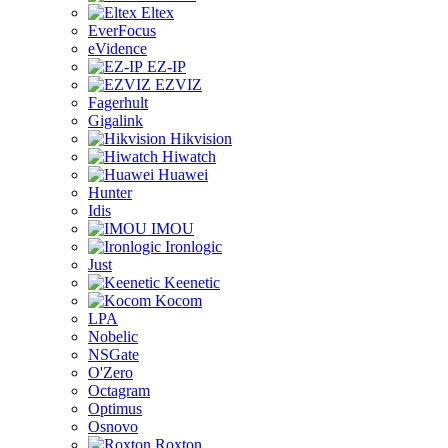
Eltex
EverFocus
eVidence
EZ-IP
EZVIZ
Fagerhult
Gigalink
Hikvision
Hiwatch
Huawei
Hunter
Idis
IMOU
Ironlogic
Just
Keenetic
Kocom
LPA
Nobelic
NSGate
O'Zero
Octagram
Optimus
Osnovo
Roxton