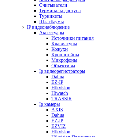
Считыватели
Терминалы доступа
Турникеты
Шлагбаумы
IP видеонаблюдение
Аксессуары
Источники питания
Клавиатуры
Кожухи
Кронштейны
Микрофоны
Объективы
Ip видеорегистраторы
Dahua
EZ-IP
Hikvision
Hiwatch
TRASSIR
Ip камеры
AXIS
Dahua
EZ-IP
EZVIZ
Hikvision