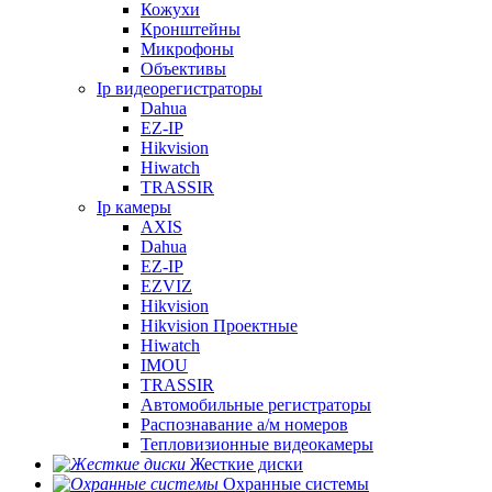
Кожухи
Кронштейны
Микрофоны
Объективы
Ip видеорегистраторы
Dahua
EZ-IP
Hikvision
Hiwatch
TRASSIR
Ip камеры
AXIS
Dahua
EZ-IP
EZVIZ
Hikvision
Hikvision Проектные
Hiwatch
IMOU
TRASSIR
Автомобильные регистраторы
Распознавание а/м номеров
Тепловизионные видеокамеры
Жесткие диски
Охранные системы