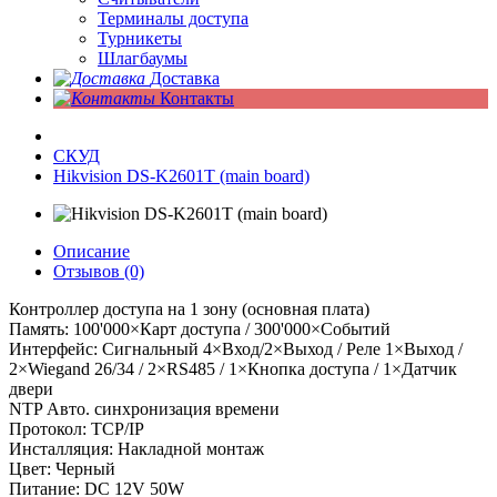
Терминалы доступа
Турникеты
Шлагбаумы
Доставка
Контакты
СКУД
Hikvision DS-K2601T (main board)
Описание
Отзывов (0)
Контроллер доступа на 1 зону (основная плата)
Память: 100'000×Карт доступа / 300'000×Событий
Интерфейс: Сигнальный 4×Вход/2×Выход / Реле 1×Выход /
2×Wiegand 26/34 / 2×RS485 / 1×Кнопка доступа / 1×Датчик
двери
NTP Авто. синхронизация времени
Протокол: TCP/IP
Инсталляция: Накладной монтаж
Цвет: Черный
Питание: DC 12V 50W