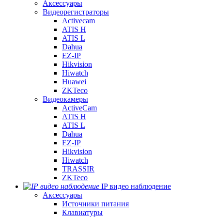
Аксессуары
Видеорегистраторы
Activecam
ATIS H
ATIS L
Dahua
EZ-IP
Hikvision
Hiwatch
Huawei
ZKTeco
Видеокамеры
ActiveCam
ATIS H
ATIS L
Dahua
EZ-IP
Hikvision
Hiwatch
TRASSIR
ZKTeco
IP видео наблюдение
Аксессуары
Источники питания
Клавиатуры