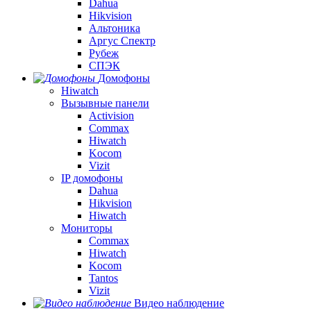
Dahua
Hikvision
Альтоника
Аргус Спектр
Рубеж
СПЭК
Домофоны
Hiwatch
Вызывные панели
Activision
Commax
Hiwatch
Kocom
Vizit
IP домофоны
Dahua
Hikvision
Hiwatch
Мониторы
Commax
Hiwatch
Kocom
Tantos
Vizit
Видео наблюдение