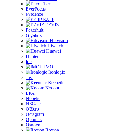
Eltex
EverFocus
eVidence
EZ-IP
EZVIZ
Fagerhult
Gigalink
Hikvision
Hiwatch
Huawei
Hunter
Idis
IMOU
Ironlogic
Just
Keenetic
Kocom
LPA
Nobelic
NSGate
O'Zero
Octagram
Optimus
Osnovo
Roxton