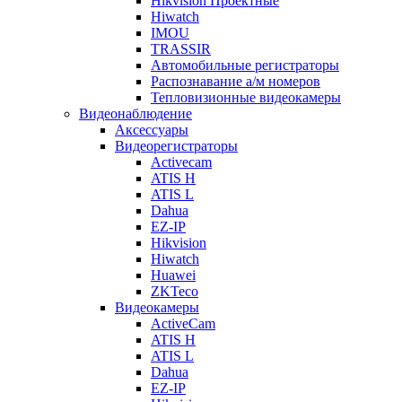
Hikvision Проектные
Hiwatch
IMOU
TRASSIR
Автомобильные регистраторы
Распознавание а/м номеров
Тепловизионные видеокамеры
Видеонаблюдение
Аксессуары
Видеорегистраторы
Activecam
ATIS H
ATIS L
Dahua
EZ-IP
Hikvision
Hiwatch
Huawei
ZKTeco
Видеокамеры
ActiveCam
ATIS H
ATIS L
Dahua
EZ-IP