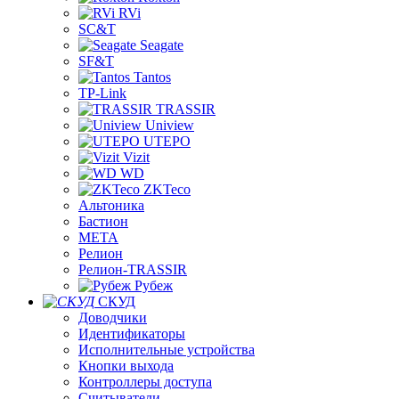
RVi
SC&T
Seagate
SF&T
Tantos
TP-Link
TRASSIR
Uniview
UTEPO
Vizit
WD
ZKTeco
Альтоника
Бастион
МЕТА
Релион
Релион-TRASSIR
Рубеж
СКУД
Доводчики
Идентификаторы
Исполнительные устройства
Кнопки выхода
Контроллеры доступа
Считыватели