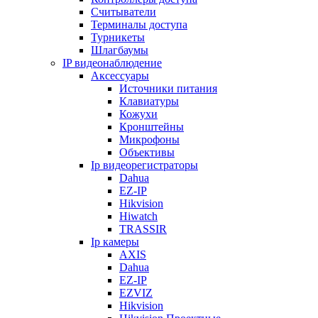
Считыватели
Терминалы доступа
Турникеты
Шлагбаумы
IP видеонаблюдение
Аксессуары
Источники питания
Клавиатуры
Кожухи
Кронштейны
Микрофоны
Объективы
Ip видеорегистраторы
Dahua
EZ-IP
Hikvision
Hiwatch
TRASSIR
Ip камеры
AXIS
Dahua
EZ-IP
EZVIZ
Hikvision