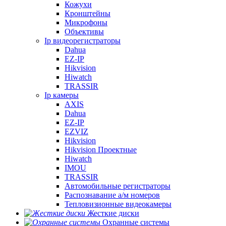
Кожухи
Кронштейны
Микрофоны
Объективы
Ip видеорегистраторы
Dahua
EZ-IP
Hikvision
Hiwatch
TRASSIR
Ip камеры
AXIS
Dahua
EZ-IP
EZVIZ
Hikvision
Hikvision Проектные
Hiwatch
IMOU
TRASSIR
Автомобильные регистраторы
Распознавание а/м номеров
Тепловизионные видеокамеры
Жесткие диски
Охранные системы