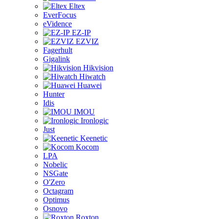
Eltex
EverFocus
eVidence
EZ-IP
EZVIZ
Fagerhult
Gigalink
Hikvision
Hiwatch
Huawei
Hunter
Idis
IMOU
Ironlogic
Just
Keenetic
Kocom
LPA
Nobelic
NSGate
O'Zero
Octagram
Optimus
Osnovo
Roxton