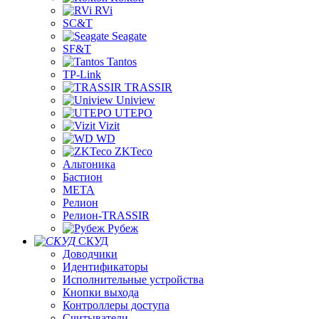
RVi
SC&T
Seagate
SF&T
Tantos
TP-Link
TRASSIR
Uniview
UTEPO
Vizit
WD
ZKTeco
Альтоника
Бастион
МЕТА
Релион
Релион-TRASSIR
Рубеж
СКУД
Доводчики
Идентификаторы
Исполнительные устройства
Кнопки выхода
Контроллеры доступа
Считыватели