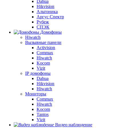
Dahua
Hikvision
Альтоника
Аргус Спектр
Рубеж
СПЭК
Домофоны
Hiwatch
Вызывные панели
Activision
Commax
Hiwatch
Kocom
Vizit
IP домофоны
Dahua
Hikvision
Hiwatch
Мониторы
Commax
Hiwatch
Kocom
Tantos
Vizit
Видео наблюдение