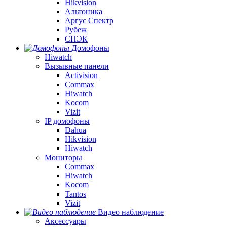
Hikvision
Альтоника
Аргус Спектр
Рубеж
СПЭК
Домофоны
Hiwatch
Вызывные панели
Activision
Commax
Hiwatch
Kocom
Vizit
IP домофоны
Dahua
Hikvision
Hiwatch
Мониторы
Commax
Hiwatch
Kocom
Tantos
Vizit
Видео наблюдение
Аксессуары