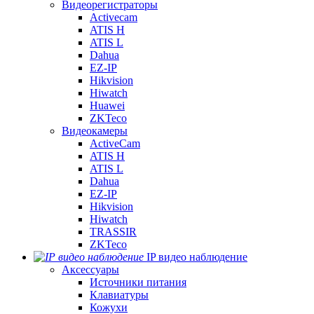
Видеорегистраторы
Activecam
ATIS H
ATIS L
Dahua
EZ-IP
Hikvision
Hiwatch
Huawei
ZKTeco
Видеокамеры
ActiveCam
ATIS H
ATIS L
Dahua
EZ-IP
Hikvision
Hiwatch
TRASSIR
ZKTeco
IP видео наблюдение
Аксессуары
Источники питания
Клавиатуры
Кожухи