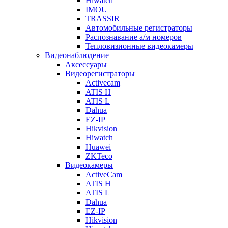
Hiwatch
IMOU
TRASSIR
Автомобильные регистраторы
Распознавание а/м номеров
Тепловизионные видеокамеры
Видеонаблюдение
Аксессуары
Видеорегистраторы
Activecam
ATIS H
ATIS L
Dahua
EZ-IP
Hikvision
Hiwatch
Huawei
ZKTeco
Видеокамеры
ActiveCam
ATIS H
ATIS L
Dahua
EZ-IP
Hikvision