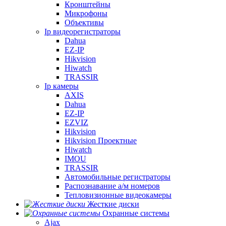
Кронштейны
Микрофоны
Объективы
Ip видеорегистраторы
Dahua
EZ-IP
Hikvision
Hiwatch
TRASSIR
Ip камеры
AXIS
Dahua
EZ-IP
EZVIZ
Hikvision
Hikvision Проектные
Hiwatch
IMOU
TRASSIR
Автомобильные регистраторы
Распознавание а/м номеров
Тепловизионные видеокамеры
Жесткие диски
Охранные системы
Ajax