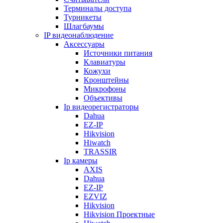
Терминалы доступа
Турникеты
Шлагбаумы
IP видеонаблюдение
Аксессуары
Источники питания
Клавиатуры
Кожухи
Кронштейны
Микрофоны
Объективы
Ip видеорегистраторы
Dahua
EZ-IP
Hikvision
Hiwatch
TRASSIR
Ip камеры
AXIS
Dahua
EZ-IP
EZVIZ
Hikvision
Hikvision Проектные