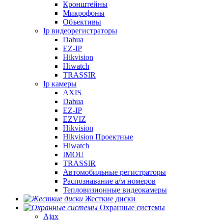
Кронштейны
Микрофоны
Объективы
Ip видеорегистраторы
Dahua
EZ-IP
Hikvision
Hiwatch
TRASSIR
Ip камеры
AXIS
Dahua
EZ-IP
EZVIZ
Hikvision
Hikvision Проектные
Hiwatch
IMOU
TRASSIR
Автомобильные регистраторы
Распознавание а/м номеров
Тепловизионные видеокамеры
Жесткие диски
Охранные системы
Ajax