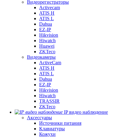
Видеорегистраторы
Activecam
ATIS H
ATIS L
Dahua
EZ-IP
Hikvision
Hiwatch
Huawei
ZKTeco
Видеокамеры
ActiveCam
ATIS H
ATIS L
Dahua
EZ-IP
Hikvision
Hiwatch
TRASSIR
ZKTeco
IP видео наблюдение
Аксессуары
Источники питания
Клавиатуры
Кожухи