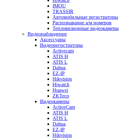
Hiwatch
IMOU
TRASSIR
Автомобильные регистраторы
Распознавание а/м номеров
Тепловизионные видеокамеры
Видеонаблюдение
Аксессуары
Видеорегистраторы
Activecam
ATIS H
ATIS L
Dahua
EZ-IP
Hikvision
Hiwatch
Huawei
ZKTeco
Видеокамеры
ActiveCam
ATIS H
ATIS L
Dahua
EZ-IP
Hikvision