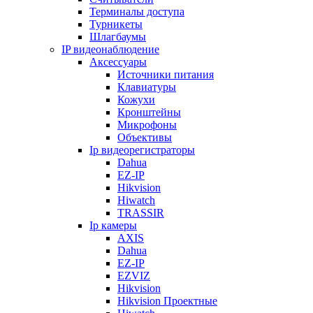
Терминалы доступа
Турникеты
Шлагбаумы
IP видеонаблюдение
Аксессуары
Источники питания
Клавиатуры
Кожухи
Кронштейны
Микрофоны
Объективы
Ip видеорегистраторы
Dahua
EZ-IP
Hikvision
Hiwatch
TRASSIR
Ip камеры
AXIS
Dahua
EZ-IP
EZVIZ
Hikvision
Hikvision Проектные