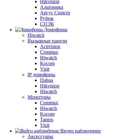
Hikvision
Альтоника
Аргус Спектр
Рубеж
СПЭК
Домофоны
Hiwatch
Вызывные панели
Activision
Commax
Hiwatch
Kocom
Vizit
IP домофоны
Dahua
Hikvision
Hiwatch
Мониторы
Commax
Hiwatch
Kocom
Tantos
Vizit
Видео наблюдение
Аксессуары